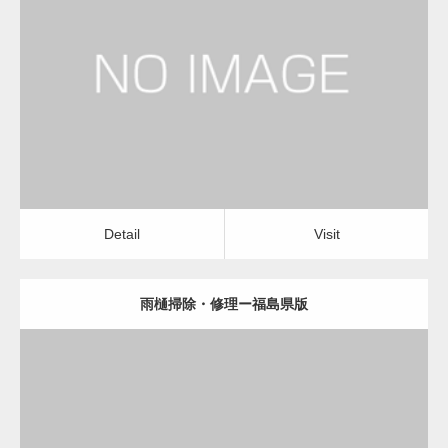
更新日：
2022.12.09
雨樋掃除・修理
雨樋掃除・修理
Detail
Visit
変幻自在、あらゆる業種に対応可能な新しい
カスタム投稿タイプ実…
Detail
Visit
雨樋掃除・修理ー福島県版
一般社団法人高齢者支援協会が生活支援.com
のホームページを…
更新日：
2022.12.09
通常投稿