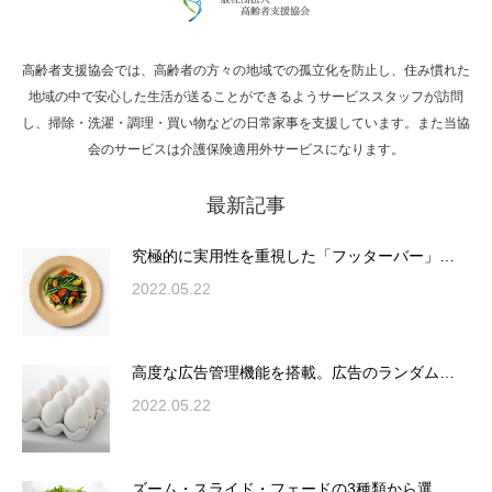
高齢者支援協会では、高齢者の方々の地域での孤立化を防止し、住み慣れた
Hello world!
地域の中で安心した生活が送ることができるようサービススタッフが訪問
し、掃除・洗濯・調理・買い物などの日常家事を支援しています。また当協
会のサービスは介護保険適用外サービスになります。
最新記事
究極的に実用性を重視した「フッターバー」
が電話予約や記事の拡…
究極的に実用性を重視した「フッターバー」…
2022.05.22
高度な広告管理機能を搭載。広告のランダム
表示やショートコード…
高度な広告管理機能を搭載。広告のランダム…
2022.05.22
ズーム・スライド・フェードの3種類から選
ズーム・スライド・フェードの3種類から選…