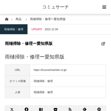
コミュサーチ
Home
商品
雨樋掃除・修理ー愛知県版
ホーム
雨樋掃除・修理
UPDATE
2022.12.09
士業
雨樋掃除・修理ー愛知県版
IT
雨樋掃除・修理ー愛知県版
広告・印刷
URL
https://koureishashien.or.jp/
人材
オフィス関連
雨樋掃除・修理
店舗・建築
人材
雨樋掃除・修理
物流・運送