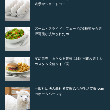
表示やショートコード…
ズーム・スライド・フェードの3種類から選
択可能な洗練されたホ…
変幻自在、あらゆる業種に対応可能な新しい
カスタム投稿タイプ実…
一般社団法人高齢者支援協会が生活支援.com
のホームページを…