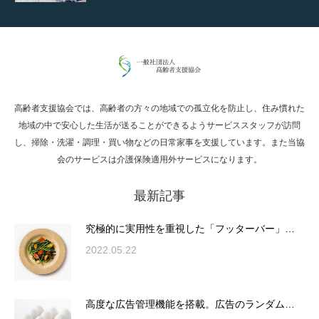
通常投稿
高齢者支援協会では、高齢者の方々の地域での孤立化を防止し、住み慣れた
Hello world!
地域の中で安心した生活が送ることができるようサービススタッフが訪問
し、掃除・洗濯・調理・買い物などの日常家事を支援しています。また当協
会のサービスは介護保険適用外サービスになります。
最新記事
究極的に実用性を重視した「フッターバー」
が電話予約や記事の拡…
究極的に実用性を重視した「フッターバー」…
2022.05.22
高度な広告管理機能を搭載。広告のランダム
表示やショートコード…
高度な広告管理機能を搭載。広告のランダム…