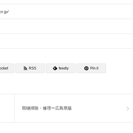
r.jp/
ocket
RSS
feedly
Pin it
雨樋掃除・修理ー広島県版