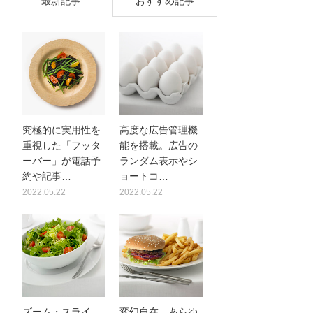
最新記事
おすすめ記事
究極的に実用性を
高度な広告管理機
重視した「フッタ
能を搭載。広告の
ーバー」が電話予
ランダム表示やシ
約や記事…
ョートコ…
2022.05.22
2022.05.22
ズーム・スライ
変幻自在、あらゆ