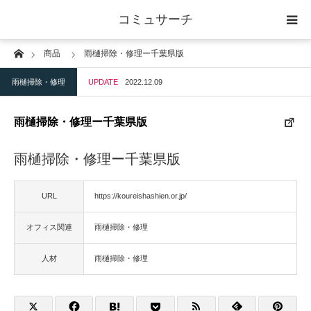
コミュサーチ
Home
商品
雨樋掃除・修理ー千葉県版
ホーム
雨樋掃除・修理
UPDATE
2022.12.09
士業
雨樋掃除・修理ー千葉県版
IT
雨樋掃除・修理ー千葉県版
広告・印刷
URL
https://koureishashien.or.jp/
人材
オフィス関連
雨樋掃除・修理
店舗・建築
人材
雨樋掃除・修理
物流・運送