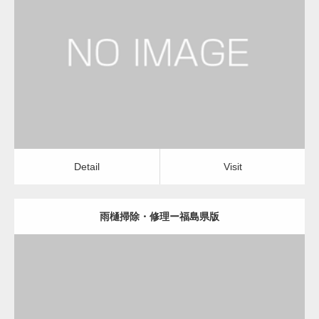
更新日：
2022.12.09
雨樋掃除・修理
雨樋掃除・修理
Detail
Visit
変幻自在、あらゆる業種に対応可能な新しい
カスタム投稿タイプ実…
Detail
Visit
雨樋掃除・修理ー福島県版
一般社団法人高齢者支援協会が生活支援.com
のホームページを…
更新日：
2022.12.09
通常投稿