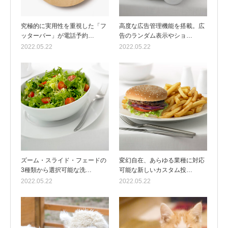
究極的に実用性を重視した「フ
高度な広告管理機能を搭載。広
ッターバー」が電話予約…
告のランダム表示やショ…
2022.05.22
2022.05.22
ズーム・スライド・フェードの
変幻自在、あらゆる業種に対応
3種類から選択可能な洗…
可能な新しいカスタム投…
2022.05.22
2022.05.22