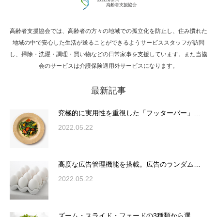
高齢者支援協会では、高齢者の方々の地域での孤立化を防止し、住み慣れた
Hello world!
地域の中で安心した生活が送ることができるようサービススタッフが訪問
し、掃除・洗濯・調理・買い物などの日常家事を支援しています。また当協
会のサービスは介護保険適用外サービスになります。
最新記事
究極的に実用性を重視した「フッターバー」
が電話予約や記事の拡…
究極的に実用性を重視した「フッターバー」…
2022.05.22
高度な広告管理機能を搭載。広告のランダム
表示やショートコード…
高度な広告管理機能を搭載。広告のランダム…
2022.05.22
ズーム・スライド・フェードの3種類から選
ズーム・スライド・フェードの3種類から選…