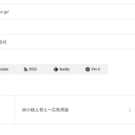
r.jp/
会社
ocket
RSS
feedly
Pin it
鉢の植え替えー広島県版