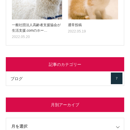
一般社団法人高齢者支援協会が
通常投稿
生活支援.comのホー…
2022.05.19
2022.05.20
記事のカテゴリー
ブログ
7
月別アーカイブ
イブ