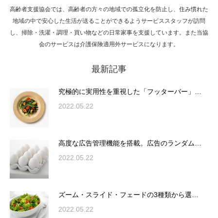
高齢者支援協会では、高齢者の方々の地域での孤立化を防止し、住み慣れた
Hello world!
地域の中で安心した生活が送ることができるようサービススタッフが訪問
し、掃除・洗濯・調理・買い物などの日常家事を支援しています。また当協
会のサービスは介護保険適用外サービスになります。
最新記事
究極的に実用性を重視した「フッターバー」
が電話予約や記事の拡…
究極的に実用性を重視した「フッターバー」…
2022.05.22
高度な広告管理機能を搭載。広告のランダム
表示やショートコード…
高度な広告管理機能を搭載。広告のランダム…
2022.05.22
ズーム・スライド・フェードの3種類から選
ズーム・スライド・フェードの3種類から選…
択可能な洗練されたホ…
2022.05.22