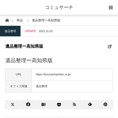
コミュサーチ
Home
商品
遺品整理ー高知県版
ホーム
遺品整理
UPDATE
2022.11.02
士業
遺品整理ー高知県版
IT
遺品整理ー高知県版
広告・印刷
URL
https://koureishashien.or.jp/
人材
オフィス関連
遺品整理
店舗・建築
物流・運送