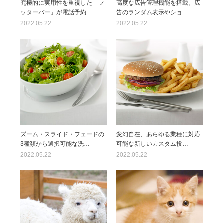
究極的に実用性を重視した「フ
高度な広告管理機能を搭載。広
ッターバー」が電話予約…
告のランダム表示やショ…
2022.05.22
2022.05.22
ズーム・スライド・フェードの
変幻自在、あらゆる業種に対応
3種類から選択可能な洗…
可能な新しいカスタム投…
2022.05.22
2022.05.22