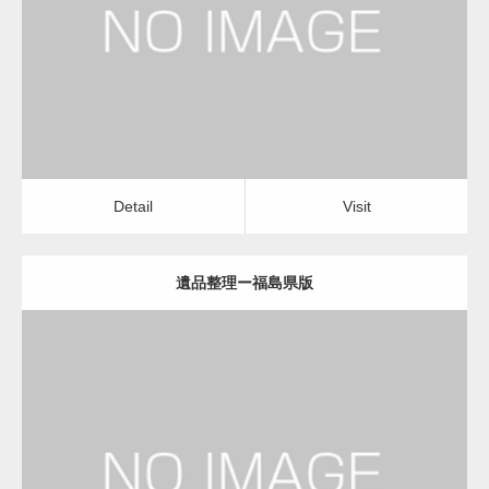
遺品整理
Detail
Visit
変幻自在、あらゆる業種に対応可能な新しい
カスタム投稿タイプ実…
Detail
Visit
遺品整理ー福島県版
一般社団法人高齢者支援協会が生活支援.com
のホームページを…
更新日：
2022.11.02
通常投稿
遺品整理