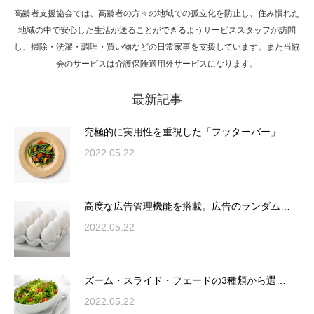
高齢者支援協会では、高齢者の方々の地域での孤立化を防止し、住み慣れた
Hello world!
地域の中で安心した生活が送ることができるようサービススタッフが訪問
し、掃除・洗濯・調理・買い物などの日常家事を支援しています。また当協
会のサービスは介護保険適用外サービスになります。
最新記事
究極的に実用性を重視した「フッターバー」
が電話予約や記事の拡…
究極的に実用性を重視した「フッターバー」…
2022.05.22
高度な広告管理機能を搭載。広告のランダム
表示やショートコード…
高度な広告管理機能を搭載。広告のランダム…
2022.05.22
ズーム・スライド・フェードの3種類から選
ズーム・スライド・フェードの3種類から選…
択可能な洗練されたホ…
2022.05.22