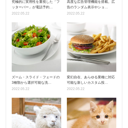
究極的に実用性を重視した「フ
高度な広告管理機能を搭載。広
ッターバー」が電話予約…
告のランダム表示やショ…
2022.05.22
2022.05.22
ズーム・スライド・フェードの
変幻自在、あらゆる業種に対応
3種類から選択可能な洗…
可能な新しいカスタム投…
2022.05.22
2022.05.22