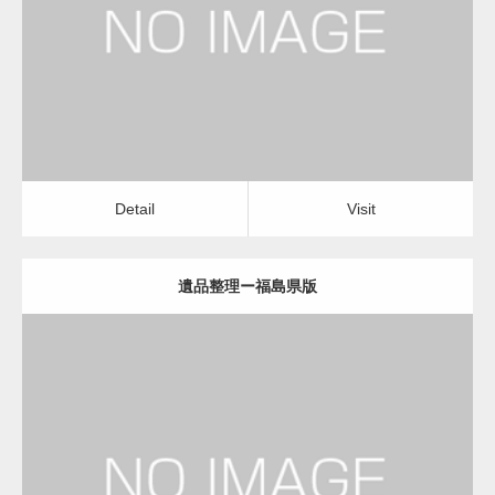
遺品整理
Detail
Visit
変幻自在、あらゆる業種に対応可能な新しい
カスタム投稿タイプ実…
Detail
Visit
遺品整理ー福島県版
一般社団法人高齢者支援協会が生活支援.com
のホームページを…
更新日：
2022.11.02
通常投稿
遺品整理