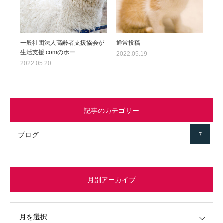
一般社団法人高齢者支援協会が
通常投稿
生活支援.comのホー…
2022.05.19
2022.05.20
記事のカテゴリー
ブログ
7
月別アーカイブ
イブ