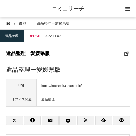
コミュサーチ
Home
商品
遺品整理ー愛媛県版
ホーム
遺品整理
UPDATE
2022.11.02
士業
遺品整理ー愛媛県版
IT
遺品整理ー愛媛県版
広告・印刷
URL
https://koureishashien.or.jp/
人材
オフィス関連
遺品整理
店舗・建築
物流・運送