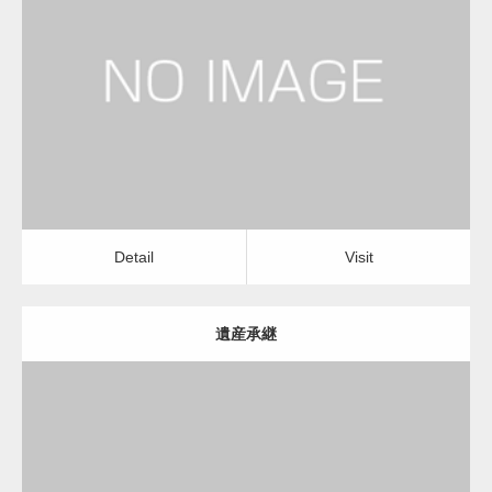
更新日：
2023.01.24
司法書士
Detail
Visit
変幻自在、あらゆる業種に対応可能な新しい
カスタム投稿タイプ実…
Detail
Visit
遺産承継
一般社団法人高齢者支援協会が生活支援.com
のホームページを…
更新日：
2023.01.24
通常投稿