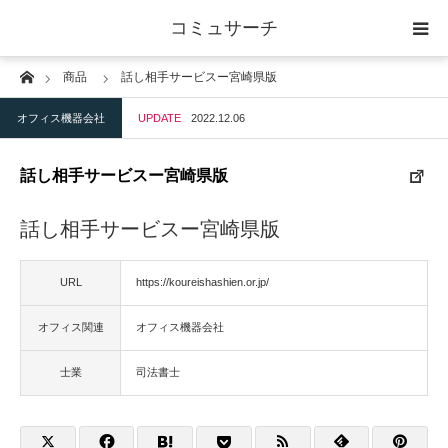
コミュサーチ
Home
商品
話し相手サービスー宮崎県版
ホーム
オフィス機器会社
UPDATE
2022.12.06
士業
話し相手サービスー宮崎県版
IT
話し相手サービスー宮崎県版
広告・印刷
URL
https://koureishashien.or.jp/
人材
オフィス関連
オフィス機器会社
店舗・建築
士業
司法書士
物流・運送