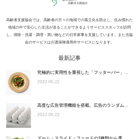
高齢者支援協会では、高齢者の方々の地域での孤立化を防止し、住み慣れた
Hello world!
地域の中で安心した生活が送ることができるようサービススタッフが訪問
し、掃除・洗濯・調理・買い物などの日常家事を支援しています。また当協
会のサービスは介護保険適用外サービスになります。
最新記事
究極的に実用性を重視した「フッターバー」
が電話予約や記事の拡…
究極的に実用性を重視した「フッターバー」…
2022.05.22
高度な広告管理機能を搭載。広告のランダム
表示やショートコード…
高度な広告管理機能を搭載。広告のランダム…
2022.05.22
ズーム・スライド・フェードの3種類から選
ズーム・スライド・フェードの3種類から選…