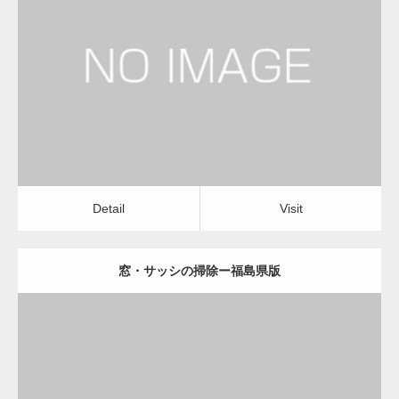
更新日：
2022.12.09
窓・サッシの掃除
窓・サッシの掃除
Detail
Visit
変幻自在、あらゆる業種に対応可能な新しい
カスタム投稿タイプ実…
Detail
Visit
窓・サッシの掃除ー福島県版
一般社団法人高齢者支援協会が生活支援.com
のホームページを…
更新日：
2022.12.09
通常投稿