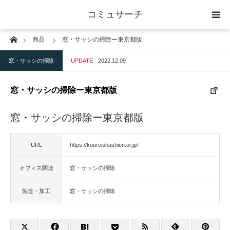
コミュサーチ
Home
商品
窓・サッシの掃除ー東京都版
ホーム
窓・サッシの掃除
UPDATE
2022.12.09
士業
窓・サッシの掃除ー東京都版
IT
窓・サッシの掃除ー東京都版
広告・印刷
URL
https://koureishashien.or.jp/
人材
オフィス関連
窓・サッシの掃除
店舗・建築
製造・加工
窓・サッシの掃除
物流・運送