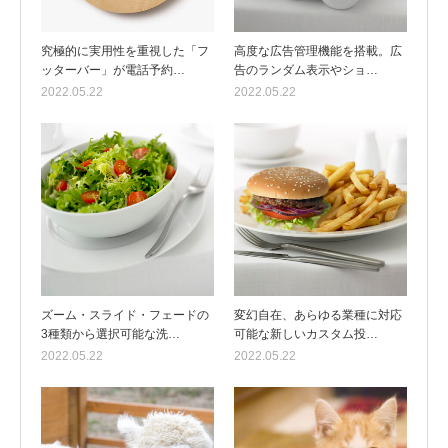
究極的に実用性を重視した「フ
高度な広告管理機能を搭載。広
ッターバー」が電話予約…
告のランダム表示やショ…
2022.05.22
2022.05.22
ズーム・スライド・フェードの
変幻自在、あらゆる業種に対応
3種類から選択可能な洗…
可能な新しいカスタム投…
2022.05.22
2022.05.22