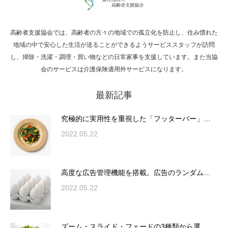
高齢者支援協会では、高齢者の方々の地域での孤立化を防止し、住み慣れた
Hello world!
地域の中で安心した生活が送ることができるようサービススタッフが訪問
し、掃除・洗濯・調理・買い物などの日常家事を支援しています。また当協
会のサービスは介護保険適用外サービスになります。
最新記事
究極的に実用性を重視した「フッターバー」
が電話予約や記事の拡…
究極的に実用性を重視した「フッターバー」…
2022.05.22
高度な広告管理機能を搭載。広告のランダム
表示やショートコード…
高度な広告管理機能を搭載。広告のランダム…
2022.05.22
ズーム・スライド・フェードの3種類から選
ズーム・スライド・フェードの3種類から選…