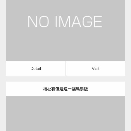
更新日：
2022.12.06
福祉有償運送
福祉有償運送
Detail
Visit
変幻自在、あらゆる業種に対応可能な新しい
カスタム投稿タイプ実…
Detail
Visit
福祉有償運送ー福島県版
一般社団法人高齢者支援協会が生活支援.com
のホームページを…
更新日：
2022.12.06
通常投稿