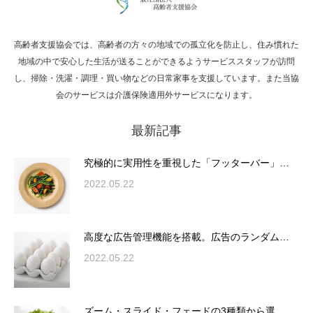
高齢者支援協会では、高齢者の方々の地域での孤立化を防止し、住み慣れた
Hello world!
地域の中で安心した生活が送ることができるようサービススタッフが訪問
し、掃除・洗濯・調理・買い物などの日常家事を支援しています。また当協
会のサービスは介護保険適用外サービスになります。
最新記事
究極的に実用性を重視した「フッターバー」
が電話予約や記事の拡…
究極的に実用性を重視した「フッターバー」…
2022.05.22
高度な広告管理機能を搭載。広告のランダム
表示やショートコード…
高度な広告管理機能を搭載。広告のランダム…
2022.05.22
ズーム・スライド・フェードの3種類から選
ズーム・スライド・フェードの3種類から選…