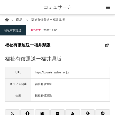
コミュサーチ
Home
商品
福祉有償運送ー福井県版
ホーム
福祉有償運送
UPDATE
2022.12.06
士業
福祉有償運送ー福井県版
IT
福祉有償運送ー福井県版
広告・印刷
URL
https://koureishashien.or.jp/
人材
オフィス関連
福祉有償運送
店舗・建築
士業
福祉有償運送
物流・運送