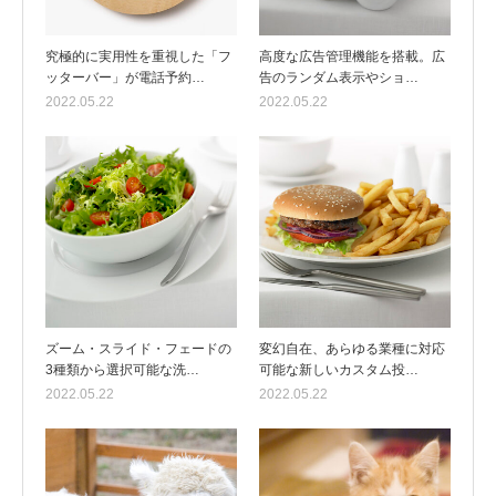
究極的に実用性を重視した「フ
高度な広告管理機能を搭載。広
ッターバー」が電話予約…
告のランダム表示やショ…
2022.05.22
2022.05.22
ズーム・スライド・フェードの
変幻自在、あらゆる業種に対応
3種類から選択可能な洗…
可能な新しいカスタム投…
2022.05.22
2022.05.22