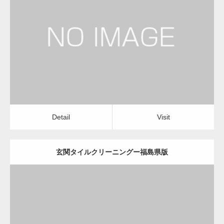
更新日：
2022.12.09
玄関タイルクリーニング
玄関タイルクリーニング
Detail
Visit
変幻自在、あらゆる業種に対応可能な新しい
カスタム投稿タイプ実…
Detail
Visit
玄関タイルクリーニングー福島県版
一般社団法人高齢者支援協会が生活支援.com
のホームページを…
更新日：
2022.12.09
通常投稿