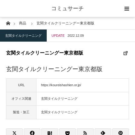
コミュサーチ
Home
商品
玄関タイルクリーニングー東京都版
ホーム
玄関タイルクリーニング
UPDATE
2022.12.09
士業
玄関タイルクリーニングー東京都版
IT
玄関タイルクリーニングー東京都版
広告・印刷
URL
https://koureishashien.or.jp/
人材
オフィス関連
玄関タイルクリーニング
店舗・建築
製造・加工
玄関タイルクリーニング
物流・運送