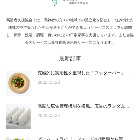
高齢者支援協会では、高齢者の方々の地域での孤立化を防止し、住み慣れた
Hello world!
地域の中で安心した生活が送ることができるようサービススタッフが訪問
し、掃除・洗濯・調理・買い物などの日常家事を支援しています。また当協
会のサービスは介護保険適用外サービスになります。
最新記事
究極的に実用性を重視した「フッターバー」
が電話予約や記事の拡…
究極的に実用性を重視した「フッターバー」…
2022.05.22
高度な広告管理機能を搭載。広告のランダム
表示やショートコード…
高度な広告管理機能を搭載。広告のランダム…
2022.05.22
ズーム・スライド・フェードの3種類から選
ズーム・スライド・フェードの3種類から選…