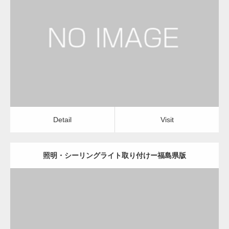
更新日：
2022.12.09
照明・シーリングライト取り付け
店舗清掃・オフィス清掃
Detail
Visit
変幻自在、あらゆる業種に対応可能な新しい
カスタム投稿タイプ実…
Detail
Visit
照明・シーリングライト取り付けー福島県版
一般社団法人高齢者支援協会が生活支援.com
のホームページを…
更新日：
2022.12.09
通常投稿