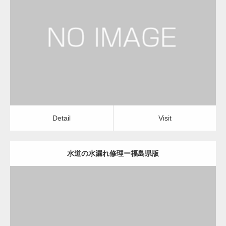
更新日：
2022.12.09
水道の水漏れ修理
水道の水漏れ修理
Detail
Visit
変幻自在、あらゆる業種に対応可能な新しい
カスタム投稿タイプ実…
Detail
Visit
水道の水漏れ修理ー福島県版
一般社団法人高齢者支援協会が生活支援.com
のホームページを…
更新日：
2022.12.09
通常投稿