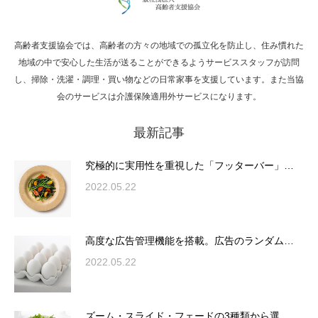
高齢者支援協会では、高齢者の方々の地域での孤立化を防止し、住み慣れた
Hello world!
地域の中で安心した生活が送ることができるようサービススタッフが訪問
し、掃除・洗濯・調理・買い物などの日常家事を支援しています。また当協
会のサービスは介護保険適用外サービスになります。
最新記事
究極的に実用性を重視した「フッターバー」
が電話予約や記事の拡…
究極的に実用性を重視した「フッターバー」…
2022.05.22
高度な広告管理機能を搭載。広告のランダム
表示やショートコード…
高度な広告管理機能を搭載。広告のランダム…
2022.05.22
ズーム・スライド・フェードの3種類から選
ズーム・スライド・フェードの3種類から選…