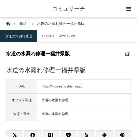
コミュサーチ
Home
商品
水道の水漏れ修理ー福井県版
ホーム
水道の水漏れ修理
UPDATE
2022.12.09
士業
水道の水漏れ修理ー福井県版
IT
水道の水漏れ修理ー福井県版
広告・印刷
URL
https://koureishashien.or.jp/
人材
オフィス関連
水道の水漏れ修理
店舗・建築
物流・運送
水道の水漏れ修理
物流・運送