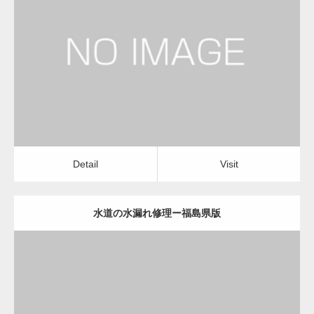
更新日：
2022.12.09
水道の水漏れ修理
水道の水漏れ修理
Detail
Visit
変幻自在、あらゆる業種に対応可能な新しい
カスタム投稿タイプ実…
Detail
Visit
水道の水漏れ修理ー福島県版
一般社団法人高齢者支援協会が生活支援.com
のホームページを…
更新日：
2022.12.09
通常投稿