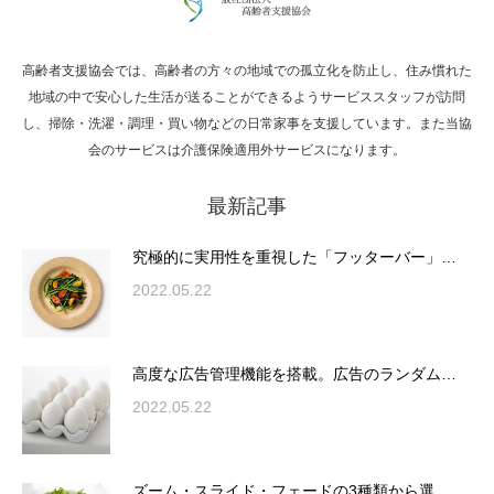
高齢者支援協会では、高齢者の方々の地域での孤立化を防止し、住み慣れた
Hello world!
地域の中で安心した生活が送ることができるようサービススタッフが訪問
し、掃除・洗濯・調理・買い物などの日常家事を支援しています。また当協
会のサービスは介護保険適用外サービスになります。
最新記事
究極的に実用性を重視した「フッターバー」
が電話予約や記事の拡…
究極的に実用性を重視した「フッターバー」…
2022.05.22
高度な広告管理機能を搭載。広告のランダム
表示やショートコード…
高度な広告管理機能を搭載。広告のランダム…
2022.05.22
ズーム・スライド・フェードの3種類から選
ズーム・スライド・フェードの3種類から選…