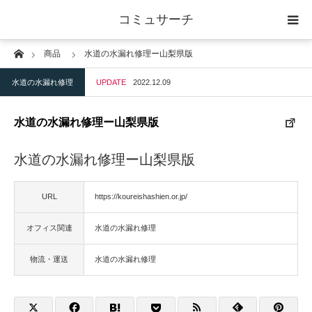
コミュサーチ
Home
商品
水道の水漏れ修理ー山梨県版
ホーム
水道の水漏れ修理
UPDATE
2022.12.09
士業
水道の水漏れ修理ー山梨県版
IT
水道の水漏れ修理ー山梨県版
広告・印刷
URL
https://koureishashien.or.jp/
人材
オフィス関連
水道の水漏れ修理
店舗・建築
物流・運送
水道の水漏れ修理
物流・運送