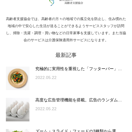
高齢者支援協会では、高齢者の方々の地域での孤立化を防止し、住み慣れた
Hello world!
地域の中で安心した生活が送ることができるようサービススタッフが訪問
し、掃除・洗濯・調理・買い物などの日常家事を支援しています。また当協
会のサービスは介護保険適用外サービスになります。
最新記事
究極的に実用性を重視した「フッターバー」
が電話予約や記事の拡…
究極的に実用性を重視した「フッターバー」…
2022.05.22
高度な広告管理機能を搭載。広告のランダム
表示やショートコード…
高度な広告管理機能を搭載。広告のランダム…
2022.05.22
ズーム・スライド・フェードの3種類から選
ズーム・スライド・フェードの3種類から選…