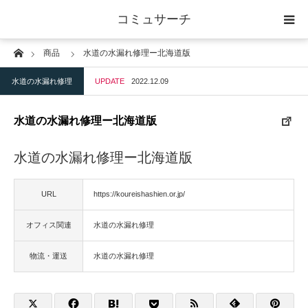
コミュサーチ
Home
商品
水道の水漏れ修理ー北海道版
ホーム
水道の水漏れ修理
UPDATE
2022.12.09
士業
水道の水漏れ修理ー北海道版
IT
水道の水漏れ修理ー北海道版
広告・印刷
URL
https://koureishashien.or.jp/
人材
オフィス関連
水道の水漏れ修理
店舗・建築
物流・運送
水道の水漏れ修理
物流・運送