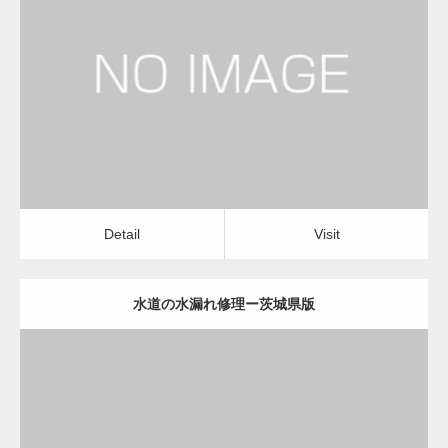
更新日：
2022.12.09
水道の水漏れ修理
水道の水漏れ修理
Detail
Visit
変幻自在、あらゆる業種に対応可能な新しい
カスタム投稿タイプ実…
Detail
Visit
水道の水漏れ修理ー茨城県版
一般社団法人高齢者支援協会が生活支援.com
のホームページを…
更新日：
2022.12.09
通常投稿