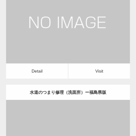
更新日：
2022.12.09
水道のつまり修理（洗面所）
水道のつまり修理（洗面所）
Detail
Visit
変幻自在、あらゆる業種に対応可能な新しい
カスタム投稿タイプ実…
Detail
Visit
水道のつまり修理（洗面所）ー福島県版
一般社団法人高齢者支援協会が生活支援.com
のホームページを…
更新日：
2022.12.09
通常投稿