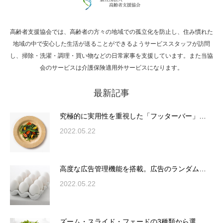
高齢者支援協会では、高齢者の方々の地域での孤立化を防止し、住み慣れた
Hello world!
地域の中で安心した生活が送ることができるようサービススタッフが訪問
し、掃除・洗濯・調理・買い物などの日常家事を支援しています。また当協
会のサービスは介護保険適用外サービスになります。
最新記事
究極的に実用性を重視した「フッターバー」
が電話予約や記事の拡…
究極的に実用性を重視した「フッターバー」…
2022.05.22
高度な広告管理機能を搭載。広告のランダム
表示やショートコード…
高度な広告管理機能を搭載。広告のランダム…
2022.05.22
ズーム・スライド・フェードの3種類から選
ズーム・スライド・フェードの3種類から選…