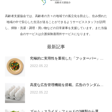
高齢者支援協会では、高齢者の方々の地域での孤立化を防止し、住み慣れた
Hello world!
地域の中で安心した生活が送ることができるようサービススタッフが訪問
し、掃除・洗濯・調理・買い物などの日常家事を支援しています。また当協
会のサービスは介護保険適用外サービスになります。
最新記事
究極的に実用性を重視した「フッターバー」
が電話予約や記事の拡…
究極的に実用性を重視した「フッターバー」…
2022.05.22
高度な広告管理機能を搭載。広告のランダム
表示やショートコード…
高度な広告管理機能を搭載。広告のランダム…
2022.05.22
ズーム・スライド・フェードの3種類から選
ズーム・スライド・フェードの3種類から選…