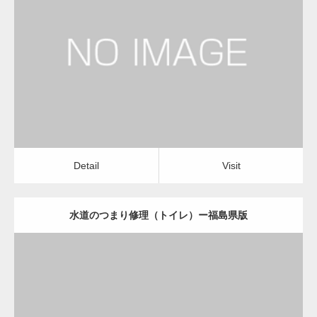
更新日：
2022.12.09
水道のつまり修理（トイレ）
物流会社
Detail
Visit
変幻自在、あらゆる業種に対応可能な新しい
カスタム投稿タイプ実…
Detail
Visit
水道のつまり修理（トイレ）ー福島県版
一般社団法人高齢者支援協会が生活支援.com
のホームページを…
更新日：
2022.12.09
通常投稿