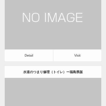
更新日：
2022.12.09
水道のつまり修理（トイレ）
物流会社
Detail
Visit
変幻自在、あらゆる業種に対応可能な新しい
カスタム投稿タイプ実…
Detail
Visit
水道のつまり修理（トイレ）ー福島県版
一般社団法人高齢者支援協会が生活支援.com
のホームページを…
更新日：
2022.12.09
通常投稿