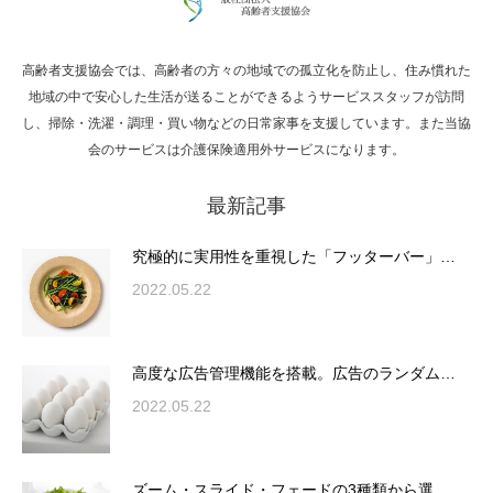
高齢者支援協会では、高齢者の方々の地域での孤立化を防止し、住み慣れた
Hello world!
地域の中で安心した生活が送ることができるようサービススタッフが訪問
し、掃除・洗濯・調理・買い物などの日常家事を支援しています。また当協
会のサービスは介護保険適用外サービスになります。
最新記事
究極的に実用性を重視した「フッターバー」
が電話予約や記事の拡…
究極的に実用性を重視した「フッターバー」…
2022.05.22
高度な広告管理機能を搭載。広告のランダム
表示やショートコード…
高度な広告管理機能を搭載。広告のランダム…
2022.05.22
ズーム・スライド・フェードの3種類から選
ズーム・スライド・フェードの3種類から選…