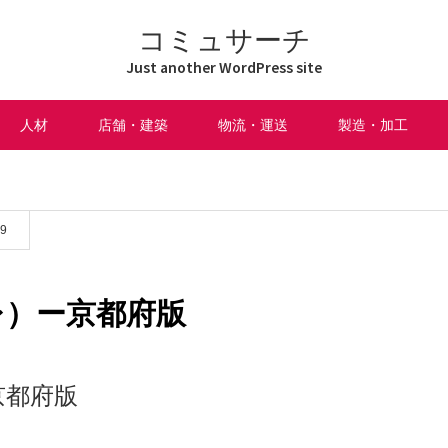
コミュサーチ
Just another WordPress site
人材
店舗・建築
物流・運送
製造・加工
09
レ）ー京都府版
京都府版