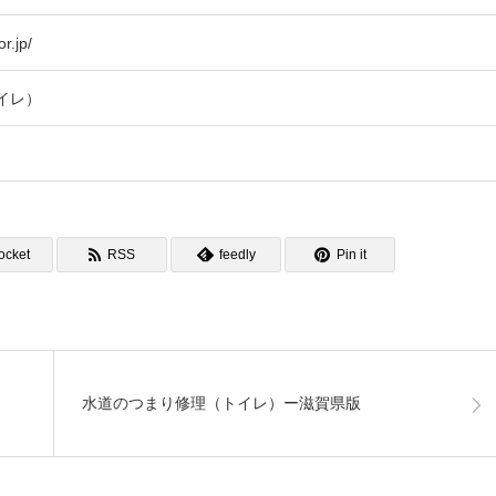
r.jp/
イレ）
ocket
RSS
feedly
Pin it
水道のつまり修理（トイレ）ー滋賀県版