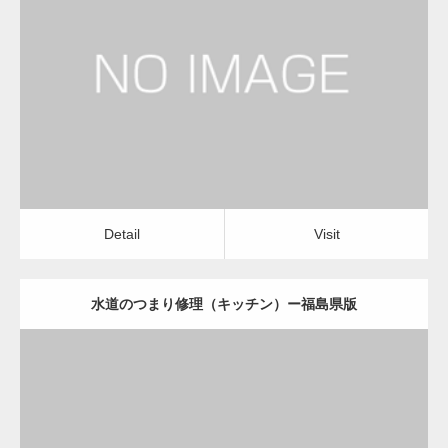
更新日：
2022.12.09
水道のつまり修理（キッチン）
運送会社
Detail
Visit
変幻自在、あらゆる業種に対応可能な新しい
カスタム投稿タイプ実…
Detail
Visit
水道のつまり修理（キッチン）ー福島県版
一般社団法人高齢者支援協会が生活支援.com
のホームページを…
更新日：
2022.12.09
通常投稿