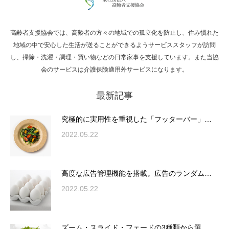
高齢者支援協会では、高齢者の方々の地域での孤立化を防止し、住み慣れた
Hello world!
地域の中で安心した生活が送ることができるようサービススタッフが訪問
し、掃除・洗濯・調理・買い物などの日常家事を支援しています。また当協
会のサービスは介護保険適用外サービスになります。
最新記事
究極的に実用性を重視した「フッターバー」
が電話予約や記事の拡…
究極的に実用性を重視した「フッターバー」…
2022.05.22
高度な広告管理機能を搭載。広告のランダム
表示やショートコード…
高度な広告管理機能を搭載。広告のランダム…
2022.05.22
ズーム・スライド・フェードの3種類から選
ズーム・スライド・フェードの3種類から選…