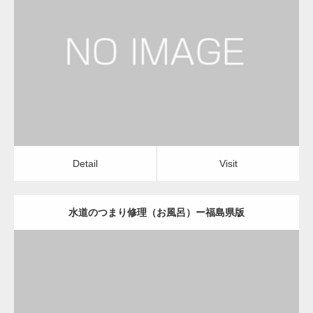
更新日：
2022.12.09
水道のつまり修理（お風呂）
水道のつまり修理（お風呂）
Detail
Visit
変幻自在、あらゆる業種に対応可能な新しい
カスタム投稿タイプ実…
Detail
Visit
水道のつまり修理（お風呂）ー福島県版
一般社団法人高齢者支援協会が生活支援.com
のホームページを…
更新日：
2022.12.09
通常投稿