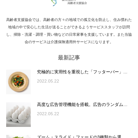
高齢者支援協会では、高齢者の方々の地域での孤立化を防止し、住み慣れた
Hello world!
地域の中で安心した生活が送ることができるようサービススタッフが訪問
し、掃除・洗濯・調理・買い物などの日常家事を支援しています。また当協
会のサービスは介護保険適用外サービスになります。
最新記事
究極的に実用性を重視した「フッターバー」
が電話予約や記事の拡…
究極的に実用性を重視した「フッターバー」…
2022.05.22
高度な広告管理機能を搭載。広告のランダム
表示やショートコード…
高度な広告管理機能を搭載。広告のランダム…
2022.05.22
ズーム・スライド・フェードの3種類から選
ズーム・スライド・フェードの3種類から選…