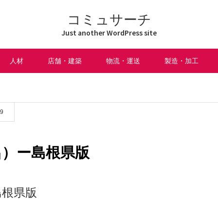
コミュサーチ
Just another WordPress site
人材
店舗・建築
物流・運送
製造・加工
09
呂）ー島根県版
島根県版