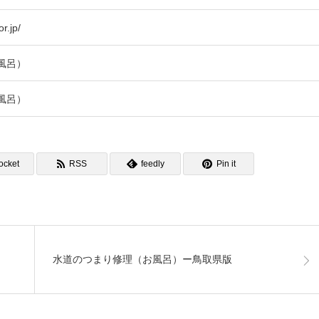
r.jp/
風呂）
風呂）
ocket
RSS
feedly
Pin it
水道のつまり修理（お風呂）ー鳥取県版