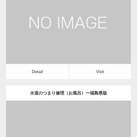
更新日：
2022.12.09
水道のつまり修理（お風呂）
水道のつまり修理（お風呂）
Detail
Visit
変幻自在、あらゆる業種に対応可能な新しい
カスタム投稿タイプ実…
Detail
Visit
水道のつまり修理（お風呂）ー福島県版
一般社団法人高齢者支援協会が生活支援.com
のホームページを…
更新日：
2022.12.09
通常投稿