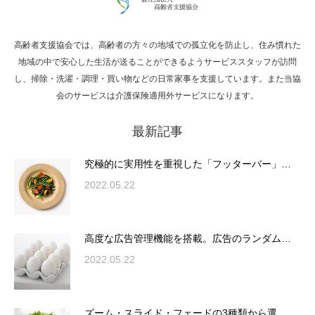
高齢者支援協会では、高齢者の方々の地域での孤立化を防止し、住み慣れた
Hello world!
地域の中で安心した生活が送ることができるようサービススタッフが訪問
し、掃除・洗濯・調理・買い物などの日常家事を支援しています。また当協
会のサービスは介護保険適用外サービスになります。
最新記事
究極的に実用性を重視した「フッターバー」
が電話予約や記事の拡…
究極的に実用性を重視した「フッターバー」…
2022.05.22
高度な広告管理機能を搭載。広告のランダム
表示やショートコード…
高度な広告管理機能を搭載。広告のランダム…
2022.05.22
ズーム・スライド・フェードの3種類から選
ズーム・スライド・フェードの3種類から選…