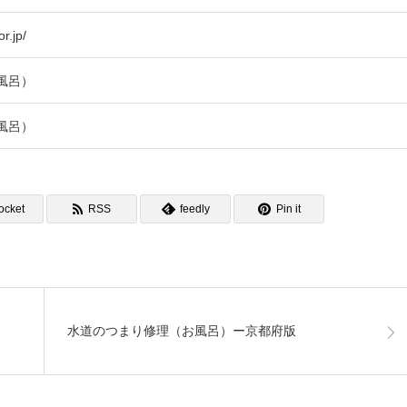
r.jp/
風呂）
風呂）
ocket
RSS
feedly
Pin it
水道のつまり修理（お風呂）ー京都府版