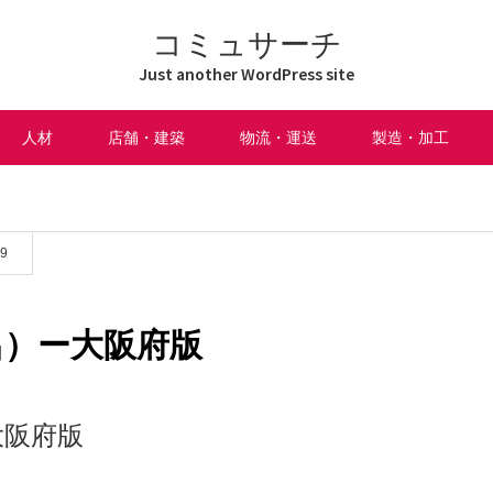
コミュサーチ
Just another WordPress site
人材
店舗・建築
物流・運送
製造・加工
09
呂）ー大阪府版
大阪府版