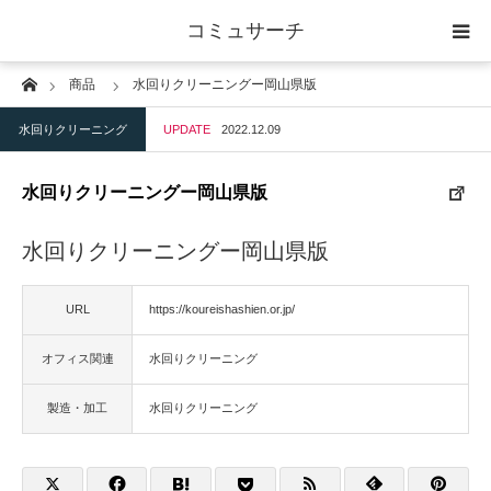
コミュサーチ
Home
商品
水回りクリーニングー岡山県版
ホーム
水回りクリーニング
UPDATE
2022.12.09
士業
水回りクリーニングー岡山県版
IT
水回りクリーニングー岡山県版
広告・印刷
URL
https://koureishashien.or.jp/
人材
オフィス関連
水回りクリーニング
店舗・建築
製造・加工
水回りクリーニング
物流・運送