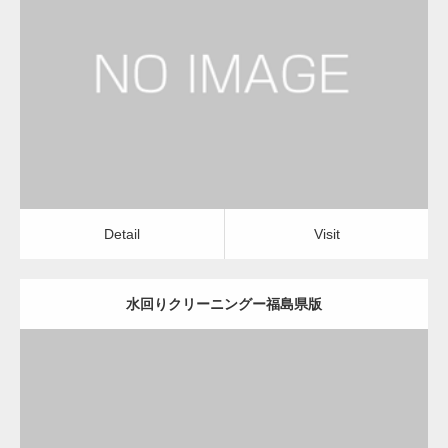
更新日：
2022.12.09
水回りクリーニング
水回りクリーニング
Detail
Visit
変幻自在、あらゆる業種に対応可能な新しい
カスタム投稿タイプ実…
Detail
Visit
水回りクリーニングー福島県版
一般社団法人高齢者支援協会が生活支援.com
のホームページを…
更新日：
2022.12.09
通常投稿