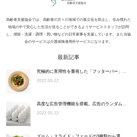
高齢者支援協会では、高齢者の方々の地域での孤立化を防止し、住み慣れた
Hello world!
地域の中で安心した生活が送ることができるようサービススタッフが訪問
し、掃除・洗濯・調理・買い物などの日常家事を支援しています。また当協
会のサービスは介護保険適用外サービスになります。
最新記事
究極的に実用性を重視した「フッターバー」
が電話予約や記事の拡…
究極的に実用性を重視した「フッターバー」…
2022.05.22
高度な広告管理機能を搭載。広告のランダム
表示やショートコード…
高度な広告管理機能を搭載。広告のランダム…
2022.05.22
ズーム・スライド・フェードの3種類から選
ズーム・スライド・フェードの3種類から選…