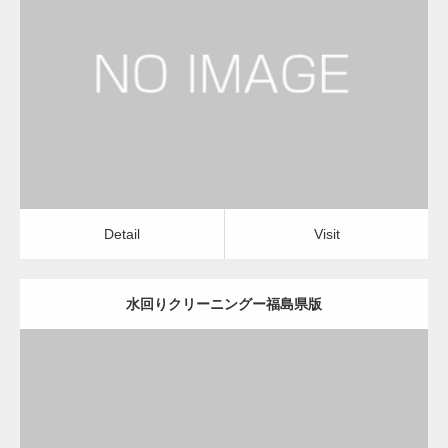
更新日：
2022.12.09
水回りクリーニング
水回りクリーニング
Detail
Visit
変幻自在、あらゆる業種に対応可能な新しい
カスタム投稿タイプ実…
Detail
Visit
水回りクリーニングー福島県版
一般社団法人高齢者支援協会が生活支援.com
のホームページを…
更新日：
2022.12.09
通常投稿