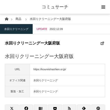
コミュサーチ
Home
商品
水回りクリーニングー大阪府版
ホーム
水回りクリーニング
UPDATE
2022.12.09
士業
水回りクリーニングー大阪府版
IT
水回りクリーニングー大阪府版
広告・印刷
URL
https://koureishashien.or.jp/
人材
オフィス関連
水回りクリーニング
店舗・建築
製造・加工
水回りクリーニング
物流・運送