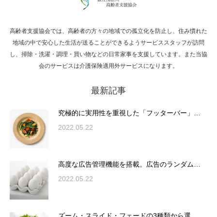
高齢者支援協会では、高齢者の方々の地域での孤立化を防止し、住み慣れた
Hello world!
地域の中で安心した生活が送ることができるようサービススタッフが訪問
し、掃除・洗濯・調理・買い物などの日常家事を支援しています。また当協
会のサービスは介護保険適用外サービスになります。
最新記事
究極的に実用性を重視した「フッターバー」
が電話予約や記事の拡…
究極的に実用性を重視した「フッターバー」…
2022.05.22
高度な広告管理機能を搭載。広告のランダム
表示やショートコード…
高度な広告管理機能を搭載。広告のランダム…
2022.05.22
ズーム・スライド・フェードの3種類から選
ズーム・スライド・フェードの3種類から選…