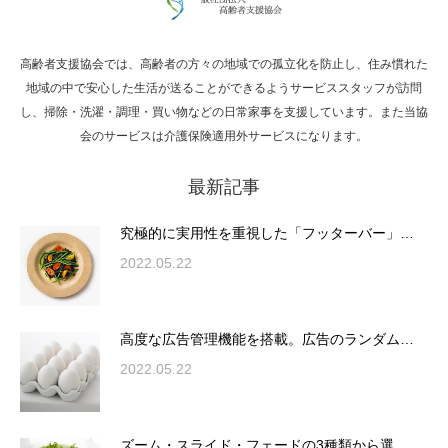
高齢者支援協会では、高齢者の方々の地域での孤立化を防止し、住み慣れた
Hello world!
地域の中で安心した生活が送ることができるようサービススタッフが訪問
し、掃除・洗濯・調理・買い物などの日常家事を支援しています。また当協
会のサービスは介護保険適用外サービスになります。
最新記事
究極的に実用性を重視した「フッターバー」
が電話予約や記事の拡…
究極的に実用性を重視した「フッターバー」…
2022.05.22
高度な広告管理機能を搭載。広告のランダム
表示やショートコード…
高度な広告管理機能を搭載。広告のランダム…
2022.05.22
ズーム・スライド・フェードの3種類から選
ズーム・スライド・フェードの3種類から選…