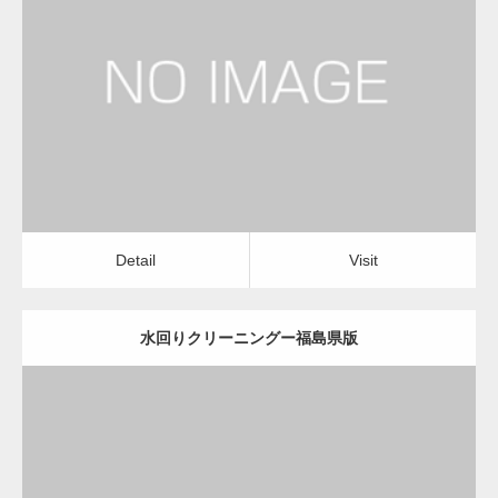
更新日：
2022.12.09
水回りクリーニング
水回りクリーニング
Detail
Visit
変幻自在、あらゆる業種に対応可能な新しい
カスタム投稿タイプ実…
Detail
Visit
水回りクリーニングー福島県版
一般社団法人高齢者支援協会が生活支援.com
のホームページを…
更新日：
2022.12.09
通常投稿