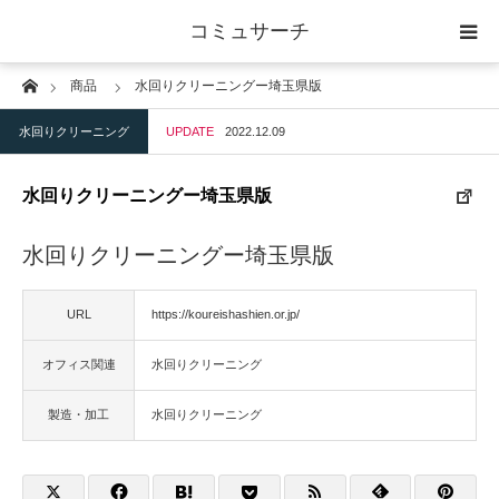
コミュサーチ
Home
商品
水回りクリーニングー埼玉県版
ホーム
水回りクリーニング
UPDATE
2022.12.09
士業
水回りクリーニングー埼玉県版
IT
水回りクリーニングー埼玉県版
広告・印刷
URL
https://koureishashien.or.jp/
人材
オフィス関連
水回りクリーニング
店舗・建築
製造・加工
水回りクリーニング
物流・運送