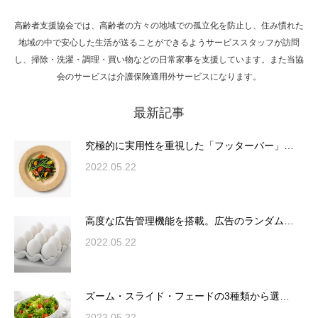
高齢者支援協会では、高齢者の方々の地域での孤立化を防止し、住み慣れた
Hello world!
地域の中で安心した生活が送ることができるようサービススタッフが訪問
し、掃除・洗濯・調理・買い物などの日常家事を支援しています。また当協
会のサービスは介護保険適用外サービスになります。
最新記事
究極的に実用性を重視した「フッターバー」
が電話予約や記事の拡…
究極的に実用性を重視した「フッターバー」…
2022.05.22
高度な広告管理機能を搭載。広告のランダム
表示やショートコード…
高度な広告管理機能を搭載。広告のランダム…
2022.05.22
ズーム・スライド・フェードの3種類から選
ズーム・スライド・フェードの3種類から選…
択可能な洗練されたホ…
2022.05.22