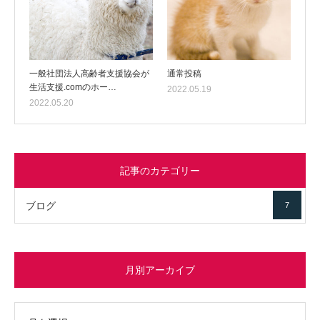
一般社団法人高齢者支援協会が
通常投稿
生活支援.comのホー…
2022.05.19
2022.05.20
記事のカテゴリー
ブログ
7
月別アーカイブ
イブ