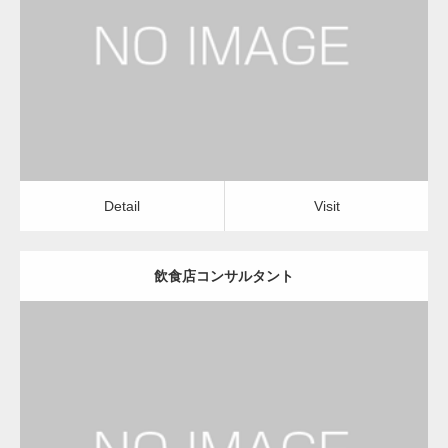
経営コンサルタント
Detail
Visit
変幻自在、あらゆる業種に対応可能な新しい
カスタム投稿タイプ実…
Detail
Visit
飲食店コンサルタント
一般社団法人高齢者支援協会が生活支援.com
のホームページを…
更新日：
2023.01.24
通常投稿
経営コンサルタント