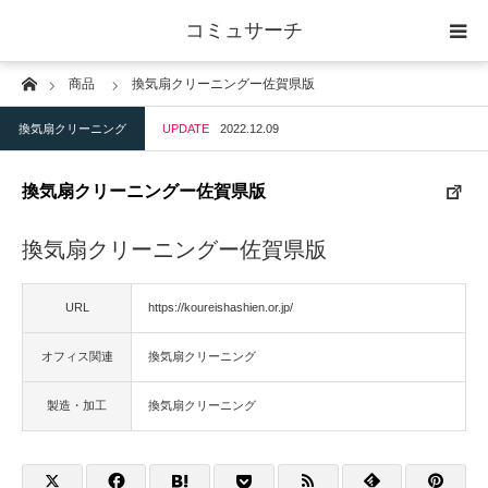
コミュサーチ
Home
商品
換気扇クリーニングー佐賀県版
ホーム
換気扇クリーニング
UPDATE
2022.12.09
士業
換気扇クリーニングー佐賀県版
IT
換気扇クリーニングー佐賀県版
広告・印刷
URL
https://koureishashien.or.jp/
人材
オフィス関連
換気扇クリーニング
店舗・建築
製造・加工
換気扇クリーニング
物流・運送