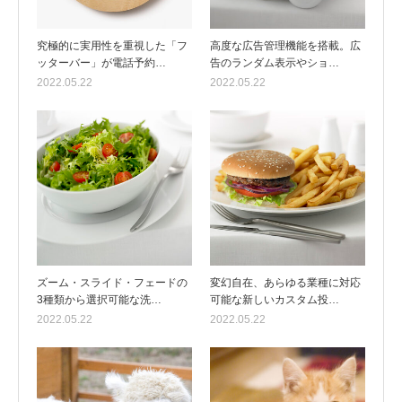
究極的に実用性を重視した「フ
高度な広告管理機能を搭載。広
ッターバー」が電話予約…
告のランダム表示やショ…
2022.05.22
2022.05.22
ズーム・スライド・フェードの
変幻自在、あらゆる業種に対応
3種類から選択可能な洗…
可能な新しいカスタム投…
2022.05.22
2022.05.22