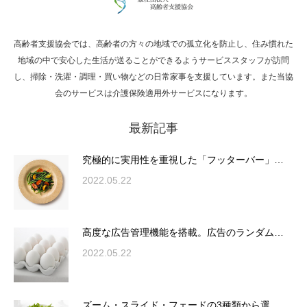
高齢者支援協会では、高齢者の方々の地域での孤立化を防止し、住み慣れた
Hello world!
地域の中で安心した生活が送ることができるようサービススタッフが訪問
し、掃除・洗濯・調理・買い物などの日常家事を支援しています。また当協
会のサービスは介護保険適用外サービスになります。
最新記事
究極的に実用性を重視した「フッターバー」
が電話予約や記事の拡…
究極的に実用性を重視した「フッターバー」…
2022.05.22
高度な広告管理機能を搭載。広告のランダム
表示やショートコード…
高度な広告管理機能を搭載。広告のランダム…
2022.05.22
ズーム・スライド・フェードの3種類から選
ズーム・スライド・フェードの3種類から選…