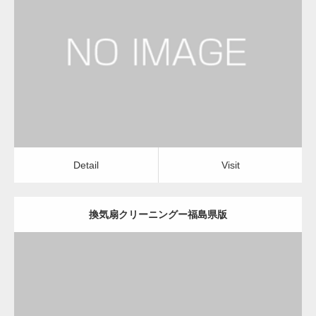
更新日：
2022.12.09
換気扇クリーニング
換気扇クリーニング
Detail
Visit
変幻自在、あらゆる業種に対応可能な新しい
カスタム投稿タイプ実…
Detail
Visit
換気扇クリーニングー福島県版
一般社団法人高齢者支援協会が生活支援.com
のホームページを…
更新日：
2022.12.09
通常投稿