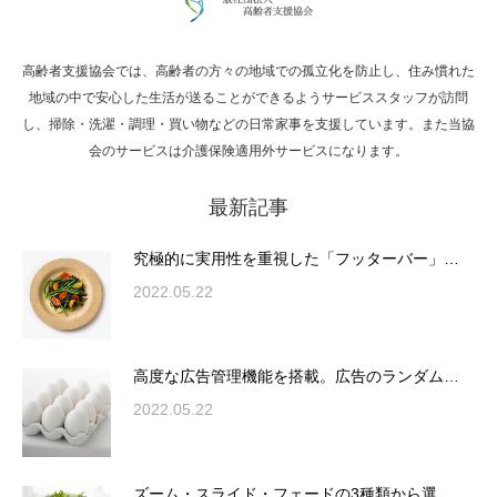
高齢者支援協会では、高齢者の方々の地域での孤立化を防止し、住み慣れた
Hello world!
地域の中で安心した生活が送ることができるようサービススタッフが訪問
し、掃除・洗濯・調理・買い物などの日常家事を支援しています。また当協
会のサービスは介護保険適用外サービスになります。
最新記事
究極的に実用性を重視した「フッターバー」
が電話予約や記事の拡…
究極的に実用性を重視した「フッターバー」…
2022.05.22
高度な広告管理機能を搭載。広告のランダム
表示やショートコード…
高度な広告管理機能を搭載。広告のランダム…
2022.05.22
ズーム・スライド・フェードの3種類から選
ズーム・スライド・フェードの3種類から選…