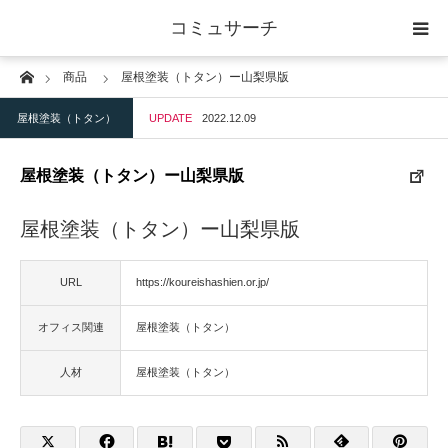
コミュサーチ
Home
商品
屋根塗装（トタン）ー山梨県版
ホーム
屋根塗装（トタン）
UPDATE
2022.12.09
士業
屋根塗装（トタン）ー山梨県版
IT
屋根塗装（トタン）ー山梨県版
広告・印刷
URL
https://koureishashien.or.jp/
人材
オフィス関連
屋根塗装（トタン）
店舗・建築
人材
屋根塗装（トタン）
物流・運送