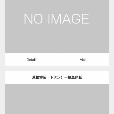
更新日：
2022.12.09
屋根塗装（トタン）
屋根塗装（トタン）
Detail
Visit
変幻自在、あらゆる業種に対応可能な新しい
カスタム投稿タイプ実…
Detail
Visit
屋根塗装（トタン）ー福島県版
一般社団法人高齢者支援協会が生活支援.com
のホームページを…
更新日：
2022.12.09
通常投稿