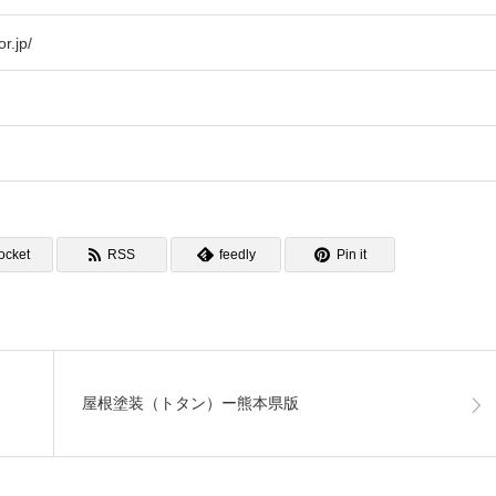
r.jp/
ocket
RSS
feedly
Pin it
屋根塗装（トタン）ー熊本県版