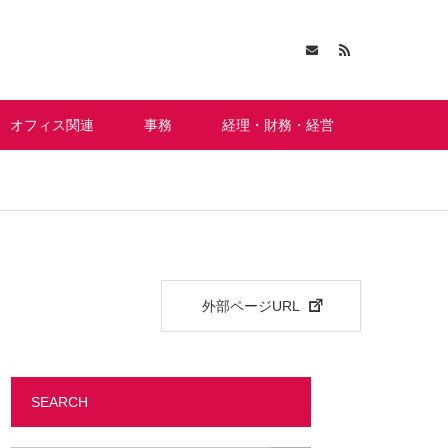
オフィス関連
事務
経理・財務・経営
外部ページURL
SEARCH