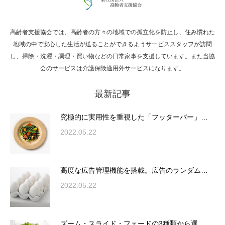
高齢者支援協会では、高齢者の方々の地域での孤立化を防止し、住み慣れた
Hello world!
地域の中で安心した生活が送ることができるようサービススタッフが訪問
し、掃除・洗濯・調理・買い物などの日常家事を支援しています。また当協
会のサービスは介護保険適用外サービスになります。
最新記事
究極的に実用性を重視した「フッターバー」
が電話予約や記事の拡…
究極的に実用性を重視した「フッターバー」…
2022.05.22
高度な広告管理機能を搭載。広告のランダム
表示やショートコード…
高度な広告管理機能を搭載。広告のランダム…
2022.05.22
ズーム・スライド・フェードの3種類から選
ズーム・スライド・フェードの3種類から選…