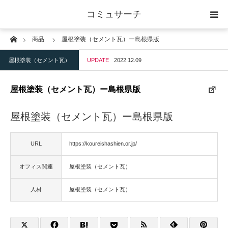
コミュサーチ
Home
商品
屋根塗装（セメント瓦）ー島根県版
ホーム
屋根塗装（セメント瓦）
UPDATE
2022.12.09
士業
屋根塗装（セメント瓦）ー島根県版
IT
屋根塗装（セメント瓦）ー島根県版
広告・印刷
URL
https://koureishashien.or.jp/
人材
オフィス関連
屋根塗装（セメント瓦）
店舗・建築
人材
屋根塗装（セメント瓦）
物流・運送