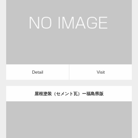
更新日：
2022.12.08
屋根塗装（セメント瓦）
屋根塗装（セメント瓦）
Detail
Visit
変幻自在、あらゆる業種に対応可能な新しい
カスタム投稿タイプ実…
Detail
Visit
屋根塗装（セメント瓦）ー福島県版
一般社団法人高齢者支援協会が生活支援.com
のホームページを…
更新日：
2022.12.08
通常投稿