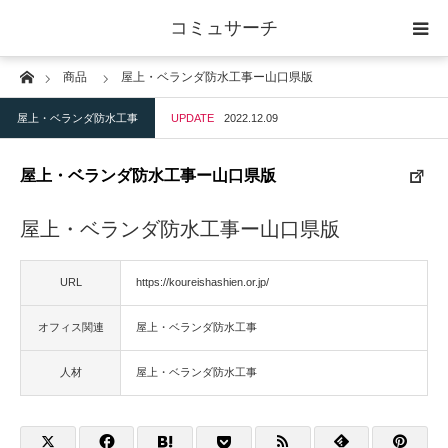
コミュサーチ
Home
商品
屋上・ベランダ防水工事ー山口県版
ホーム
屋上・ベランダ防水工事
UPDATE
2022.12.09
士業
屋上・ベランダ防水工事ー山口県版
IT
屋上・ベランダ防水工事ー山口県版
広告・印刷
URL
https://koureishashien.or.jp/
人材
オフィス関連
屋上・ベランダ防水工事
店舗・建築
人材
屋上・ベランダ防水工事
物流・運送