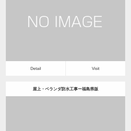
更新日：
2022.12.09
屋上・ベランダ防水工事
屋上・ベランダ防水工事
Detail
Visit
変幻自在、あらゆる業種に対応可能な新しい
カスタム投稿タイプ実…
Detail
Visit
屋上・ベランダ防水工事ー福島県版
一般社団法人高齢者支援協会が生活支援.com
のホームページを…
更新日：
2022.12.09
通常投稿