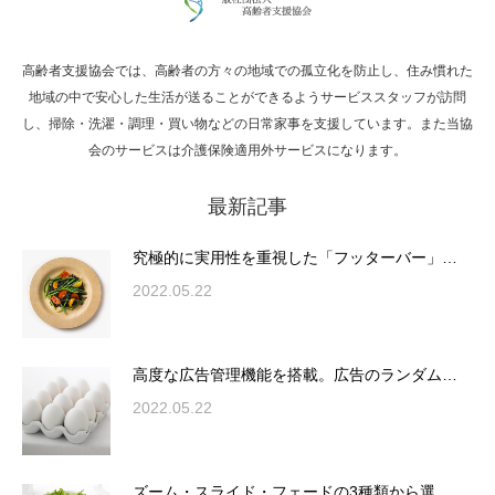
高齢者支援協会では、高齢者の方々の地域での孤立化を防止し、住み慣れた
Hello world!
地域の中で安心した生活が送ることができるようサービススタッフが訪問
し、掃除・洗濯・調理・買い物などの日常家事を支援しています。また当協
会のサービスは介護保険適用外サービスになります。
最新記事
究極的に実用性を重視した「フッターバー」
が電話予約や記事の拡…
究極的に実用性を重視した「フッターバー」…
2022.05.22
高度な広告管理機能を搭載。広告のランダム
表示やショートコード…
高度な広告管理機能を搭載。広告のランダム…
2022.05.22
ズーム・スライド・フェードの3種類から選
ズーム・スライド・フェードの3種類から選…