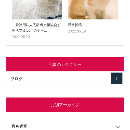
一般社団法人高齢者支援協会が
通常投稿
生活支援.comのホー…
2022.05.19
2022.05.20
記事のカテゴリー
ブログ
7
月別アーカイブ
イブ