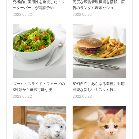
究極的に実用性を重視した「フ
高度な広告管理機能を搭載。広
ッターバー」が電話予約…
告のランダム表示やショ…
2022.05.22
2022.05.22
ズーム・スライド・フェードの
変幻自在、あらゆる業種に対応
3種類から選択可能な洗…
可能な新しいカスタム投…
2022.05.22
2022.05.22