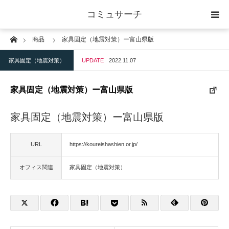
コミュサーチ
Home
商品
家具固定（地震対策）ー富山県版
ホーム
家具固定（地震対策）
UPDATE
2022.11.07
士業
家具固定（地震対策）ー富山県版
IT
家具固定（地震対策）ー富山県版
広告・印刷
URL
https://koureishashien.or.jp/
人材
オフィス関連
家具固定（地震対策）
店舗・建築
物流・運送