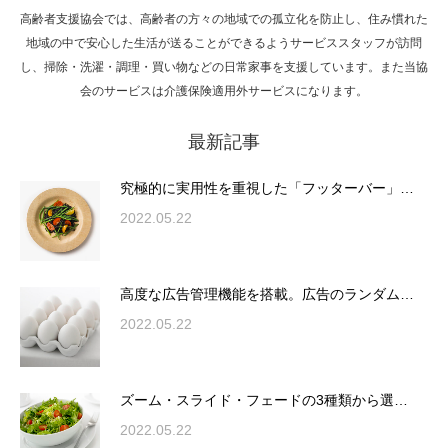
高齢者支援協会では、高齢者の方々の地域での孤立化を防止し、住み慣れた
Hello world!
地域の中で安心した生活が送ることができるようサービススタッフが訪問
し、掃除・洗濯・調理・買い物などの日常家事を支援しています。また当協
会のサービスは介護保険適用外サービスになります。
最新記事
究極的に実用性を重視した「フッターバー」
が電話予約や記事の拡…
究極的に実用性を重視した「フッターバー」…
2022.05.22
高度な広告管理機能を搭載。広告のランダム
表示やショートコード…
高度な広告管理機能を搭載。広告のランダム…
2022.05.22
ズーム・スライド・フェードの3種類から選
ズーム・スライド・フェードの3種類から選…
択可能な洗練されたホ…
2022.05.22