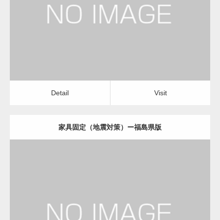
家具固定（地震対策）
Detail
Visit
変幻自在、あらゆる業種に対応可能な新しい
カスタム投稿タイプ実…
Detail
Visit
家具固定（地震対策）ー福島県版
一般社団法人高齢者支援協会が生活支援.com
のホームページを…
更新日：
2022.11.07
通常投稿
家具固定（地震対策）