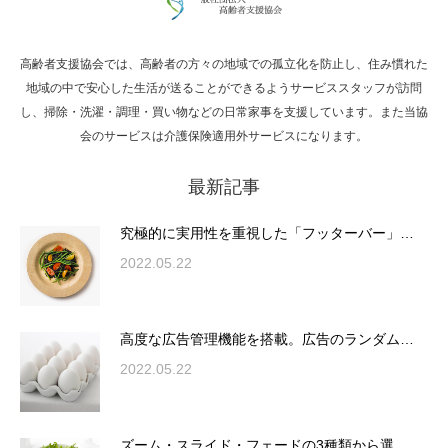
高齢者支援協会では、高齢者の方々の地域での孤立化を防止し、住み慣れた
Hello world!
地域の中で安心した生活が送ることができるようサービススタッフが訪問
し、掃除・洗濯・調理・買い物などの日常家事を支援しています。また当協
会のサービスは介護保険適用外サービスになります。
最新記事
究極的に実用性を重視した「フッターバー」
が電話予約や記事の拡…
究極的に実用性を重視した「フッターバー」…
2022.05.22
高度な広告管理機能を搭載。広告のランダム
表示やショートコード…
高度な広告管理機能を搭載。広告のランダム…
2022.05.22
ズーム・スライド・フェードの3種類から選
ズーム・スライド・フェードの3種類から選…