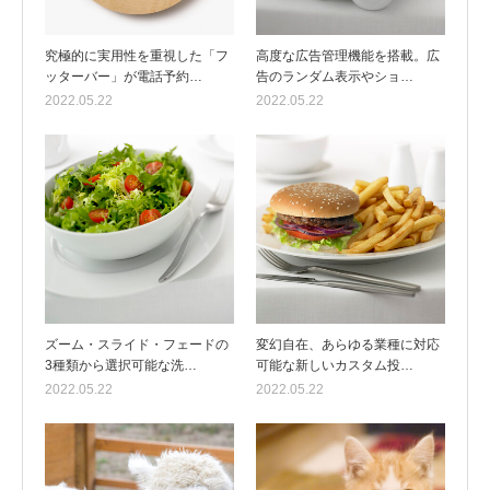
究極的に実用性を重視した「フ
高度な広告管理機能を搭載。広
ッターバー」が電話予約…
告のランダム表示やショ…
2022.05.22
2022.05.22
ズーム・スライド・フェードの
変幻自在、あらゆる業種に対応
3種類から選択可能な洗…
可能な新しいカスタム投…
2022.05.22
2022.05.22