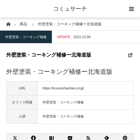
コミュサーチ
Home
商品
外壁塗装・コーキング補修ー北海道版
ホーム
外壁塗装・コーキング補修
UPDATE
2022.12.09
士業
外壁塗装・コーキング補修ー北海道版
IT
外壁塗装・コーキング補修ー北海道版
広告・印刷
URL
https://koureishashien.or.jp/
人材
オフィス関連
外壁塗装・コーキング補修
店舗・建築
人材
外壁塗装・コーキング補修
物流・運送