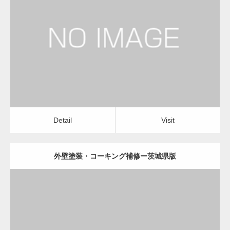
更新日：
2022.12.09
外壁塗装・コーキング補修
外壁塗装・コーキング補修
Detail
Visit
変幻自在、あらゆる業種に対応可能な新しい
カスタム投稿タイプ実…
Detail
Visit
外壁塗装・コーキング補修ー茨城県版
一般社団法人高齢者支援協会が生活支援.com
のホームページを…
更新日：
2022.12.09
通常投稿