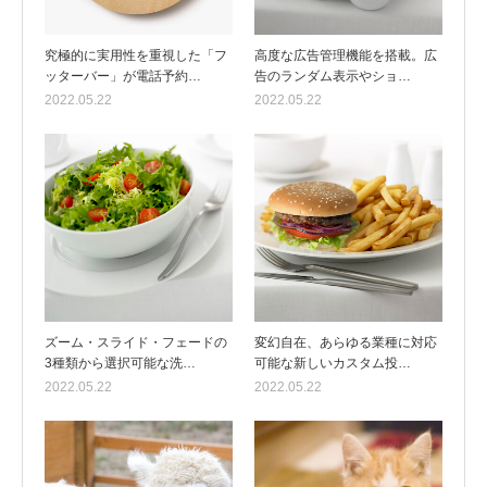
究極的に実用性を重視した「フ
高度な広告管理機能を搭載。広
ッターバー」が電話予約…
告のランダム表示やショ…
2022.05.22
2022.05.22
ズーム・スライド・フェードの
変幻自在、あらゆる業種に対応
3種類から選択可能な洗…
可能な新しいカスタム投…
2022.05.22
2022.05.22