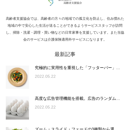
高齢者支援協会では、高齢者の方々の地域での孤立化を防止し、住み慣れた
Hello world!
地域の中で安心した生活が送ることができるようサービススタッフが訪問
し、掃除・洗濯・調理・買い物などの日常家事を支援しています。また当協
会のサービスは介護保険適用外サービスになります。
最新記事
究極的に実用性を重視した「フッターバー」
が電話予約や記事の拡…
究極的に実用性を重視した「フッターバー」…
2022.05.22
高度な広告管理機能を搭載。広告のランダム
表示やショートコード…
高度な広告管理機能を搭載。広告のランダム…
2022.05.22
ズーム・スライド・フェードの3種類から選
ズーム・スライド・フェードの3種類から選…