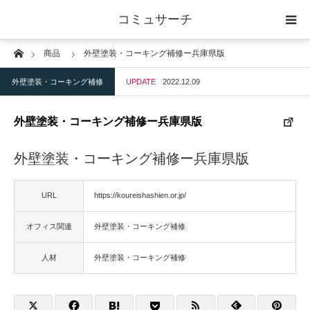
コミュサーチ
Home
商品
外壁塗装・コーキング補修ー兵庫県版
ホーム
外壁塗装・コーキング補修
UPDATE
2022.12.09
士業
外壁塗装・コーキング補修ー兵庫県版
IT
外壁塗装・コーキング補修ー兵庫県版
広告・印刷
URL
https://koureishashien.or.jp/
人材
オフィス関連
外壁塗装・コーキング補修
店舗・建築
人材
外壁塗装・コーキング補修
物流・運送