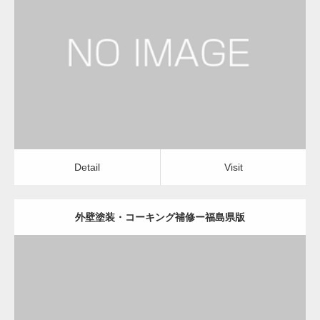
更新日：
2022.12.09
外壁塗装・コーキング補修
外壁塗装・コーキング補修
Detail
Visit
変幻自在、あらゆる業種に対応可能な新しい
カスタム投稿タイプ実…
Detail
Visit
外壁塗装・コーキング補修ー福島県版
一般社団法人高齢者支援協会が生活支援.com
のホームページを…
更新日：
2022.12.09
通常投稿