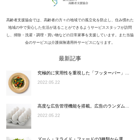
高齢者支援協会では、高齢者の方々の地域での孤立化を防止し、住み慣れた
Hello world!
地域の中で安心した生活が送ることができるようサービススタッフが訪問
し、掃除・洗濯・調理・買い物などの日常家事を支援しています。また当協
会のサービスは介護保険適用外サービスになります。
最新記事
究極的に実用性を重視した「フッターバー」
が電話予約や記事の拡…
究極的に実用性を重視した「フッターバー」…
2022.05.22
高度な広告管理機能を搭載。広告のランダム
表示やショートコード…
高度な広告管理機能を搭載。広告のランダム…
2022.05.22
ズーム・スライド・フェードの3種類から選
ズーム・スライド・フェードの3種類から選…