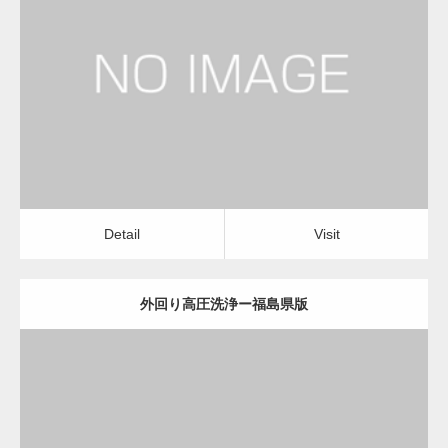
更新日：
2022.12.09
外回り高圧洗浄
外回り高圧洗浄
Detail
Visit
変幻自在、あらゆる業種に対応可能な新しい
カスタム投稿タイプ実…
Detail
Visit
外回り高圧洗浄ー福島県版
一般社団法人高齢者支援協会が生活支援.com
のホームページを…
更新日：
2022.12.09
通常投稿