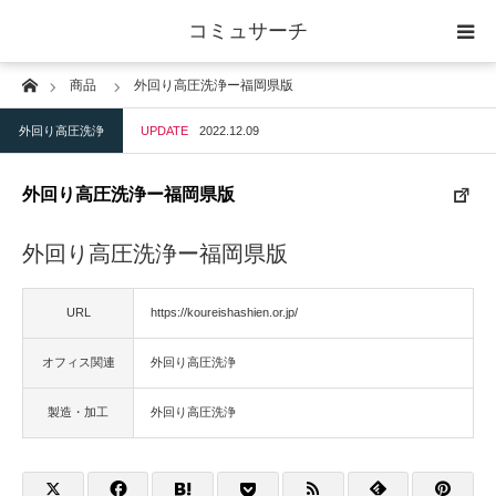
コミュサーチ
Home
商品
外回り高圧洗浄ー福岡県版
ホーム
外回り高圧洗浄
UPDATE
2022.12.09
士業
外回り高圧洗浄ー福岡県版
IT
外回り高圧洗浄ー福岡県版
広告・印刷
URL
https://koureishashien.or.jp/
人材
オフィス関連
外回り高圧洗浄
店舗・建築
製造・加工
外回り高圧洗浄
物流・運送