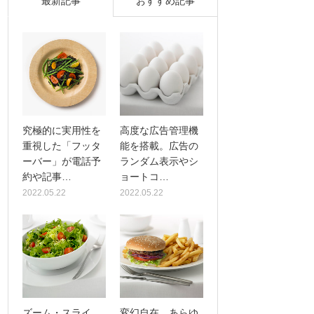
最新記事
おすすめ記事
究極的に実用性を
高度な広告管理機
重視した「フッタ
能を搭載。広告の
ーバー」が電話予
ランダム表示やシ
約や記事…
ョートコ…
2022.05.22
2022.05.22
ズーム・スライ
変幻自在、あらゆ