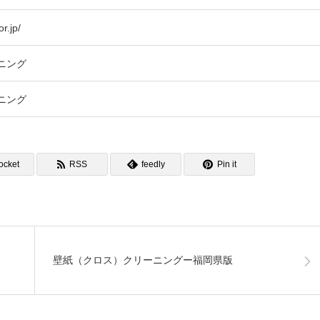
r.jp/
ニング
ニング
ocket
RSS
feedly
Pin it
壁紙（クロス）クリーニングー福岡県版