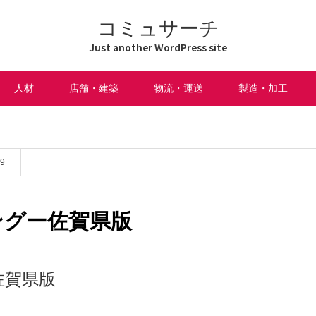
コミュサーチ
Just another WordPress site
人材
店舗・建築
物流・運送
製造・加工
09
ングー佐賀県版
佐賀県版