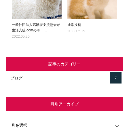
一般社団法人高齢者支援協会が
通常投稿
生活支援.comのホー…
2022.05.19
2022.05.20
記事のカテゴリー
ブログ
7
月別アーカイブ
イブ