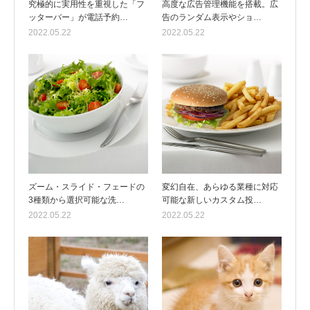
究極的に実用性を重視した「フ
高度な広告管理機能を搭載。広
ッターバー」が電話予約…
告のランダム表示やショ…
2022.05.22
2022.05.22
ズーム・スライド・フェードの
変幻自在、あらゆる業種に対応
3種類から選択可能な洗…
可能な新しいカスタム投…
2022.05.22
2022.05.22