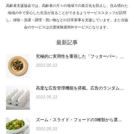
高齢者支援協会では、高齢者の方々の地域での孤立化を防止し、住み慣れた
Hello world!
地域の中で安心した生活が送ることができるようサービススタッフが訪問
し、掃除・洗濯・調理・買い物などの日常家事を支援しています。また当協
会のサービスは介護保険適用外サービスになります。
最新記事
究極的に実用性を重視した「フッターバー」
が電話予約や記事の拡…
究極的に実用性を重視した「フッターバー」…
2022.05.22
高度な広告管理機能を搭載。広告のランダム
表示やショートコード…
高度な広告管理機能を搭載。広告のランダム…
2022.05.22
ズーム・スライド・フェードの3種類から選
ズーム・スライド・フェードの3種類から選…
択可能な洗練されたホ…
2022.05.22