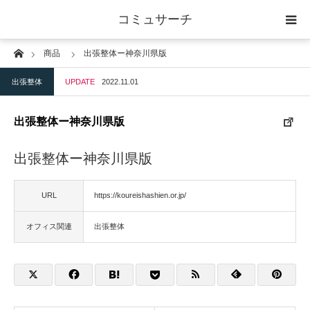
コミュサーチ
Home
商品
出張整体ー神奈川県版
ホーム
出張整体
UPDATE
2022.11.01
士業
出張整体ー神奈川県版
IT
出張整体ー神奈川県版
広告・印刷
URL
https://koureishashien.or.jp/
人材
オフィス関連
出張整体
店舗・建築
物流・運送