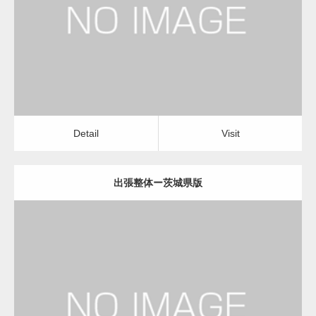
出張整体
Detail
Visit
変幻自在、あらゆる業種に対応可能な新しい
カスタム投稿タイプ実…
Detail
Visit
出張整体ー茨城県版
一般社団法人高齢者支援協会が生活支援.com
のホームページを…
更新日：
2022.11.01
通常投稿
出張整体