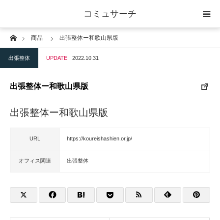
コミュサーチ
Home
商品
出張整体ー和歌山県版
ホーム
出張整体
UPDATE
2022.10.31
士業
出張整体ー和歌山県版
IT
出張整体ー和歌山県版
広告・印刷
URL
https://koureishashien.or.jp/
人材
オフィス関連
出張整体
店舗・建築
物流・運送