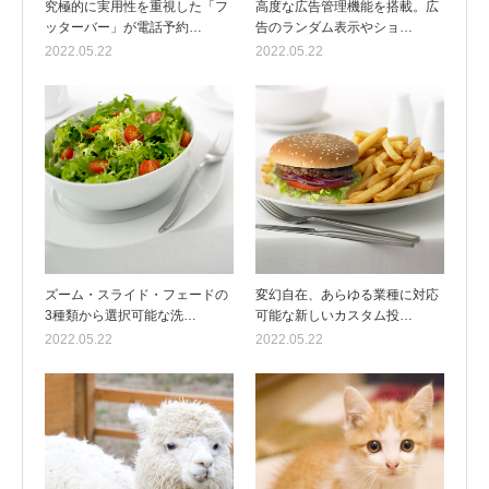
究極的に実用性を重視した「フ
高度な広告管理機能を搭載。広
ッターバー」が電話予約…
告のランダム表示やショ…
2022.05.22
2022.05.22
ズーム・スライド・フェードの
変幻自在、あらゆる業種に対応
3種類から選択可能な洗…
可能な新しいカスタム投…
2022.05.22
2022.05.22