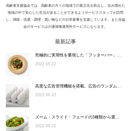
高齢者支援協会では、高齢者の方々の地域での孤立化を防止し、住み慣れた
Hello world!
地域の中で安心した生活が送ることができるようサービススタッフが訪問
し、掃除・洗濯・調理・買い物などの日常家事を支援しています。また当協
会のサービスは介護保険適用外サービスになります。
最新記事
究極的に実用性を重視した「フッターバー」
が電話予約や記事の拡…
究極的に実用性を重視した「フッターバー」…
2022.05.22
高度な広告管理機能を搭載。広告のランダム
表示やショートコード…
高度な広告管理機能を搭載。広告のランダム…
2022.05.22
ズーム・スライド・フェードの3種類から選
ズーム・スライド・フェードの3種類から選…
択可能な洗練されたホ…
2022.05.22