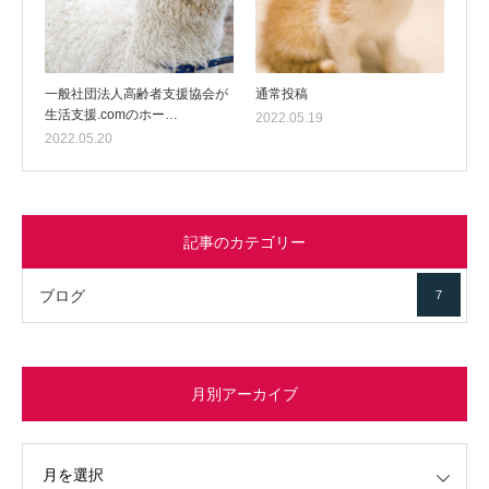
一般社団法人高齢者支援協会が
通常投稿
生活支援.comのホー…
2022.05.19
2022.05.20
記事のカテゴリー
ブログ
7
月別アーカイブ
イブ