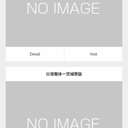
出張整体
Detail
Visit
変幻自在、あらゆる業種に対応可能な新しい
カスタム投稿タイプ実…
Detail
Visit
出張整体ー茨城県版
一般社団法人高齢者支援協会が生活支援.com
のホームページを…
更新日：
2022.11.01
通常投稿
出張整体