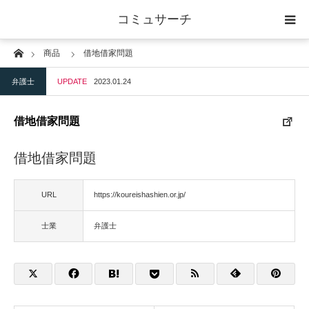
コミュサーチ
Home
商品
借地借家問題
ホーム
弁護士
UPDATE
2023.01.24
士業
借地借家問題
IT
借地借家問題
広告・印刷
URL
https://koureishashien.or.jp/
人材
士業
弁護士
店舗・建築
物流・運送