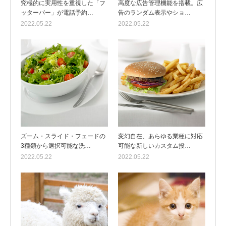
究極的に実用性を重視した「フ
高度な広告管理機能を搭載。広
ッターバー」が電話予約…
告のランダム表示やショ…
2022.05.22
2022.05.22
ズーム・スライド・フェードの
変幻自在、あらゆる業種に対応
3種類から選択可能な洗…
可能な新しいカスタム投…
2022.05.22
2022.05.22