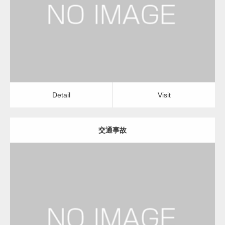
弁護士
Detail
Visit
変幻自在、あらゆる業種に対応可能な新しい
カスタム投稿タイプ実…
Detail
Visit
交通事故
一般社団法人高齢者支援協会が生活支援.com
のホームページを…
更新日：
2023.01.24
通常投稿
弁護士