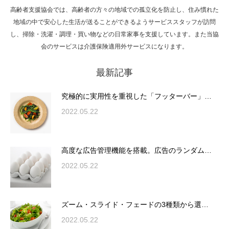
高齢者支援協会では、高齢者の方々の地域での孤立化を防止し、住み慣れた
Hello world!
地域の中で安心した生活が送ることができるようサービススタッフが訪問
し、掃除・洗濯・調理・買い物などの日常家事を支援しています。また当協
会のサービスは介護保険適用外サービスになります。
最新記事
究極的に実用性を重視した「フッターバー」
が電話予約や記事の拡…
究極的に実用性を重視した「フッターバー」…
2022.05.22
高度な広告管理機能を搭載。広告のランダム
表示やショートコード…
高度な広告管理機能を搭載。広告のランダム…
2022.05.22
ズーム・スライド・フェードの3種類から選
ズーム・スライド・フェードの3種類から選…
択可能な洗練されたホ…
2022.05.22