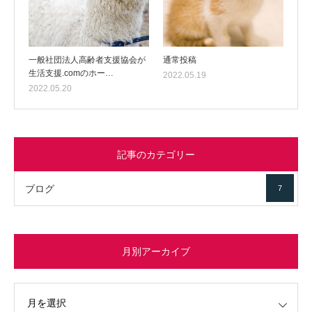
一般社団法人高齢者支援協会が
通常投稿
生活支援.comのホー…
2022.05.19
2022.05.20
記事のカテゴリー
ブログ
7
月別アーカイブ
イブ