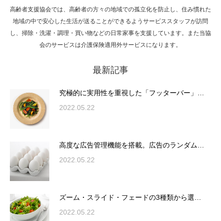
高齢者支援協会では、高齢者の方々の地域での孤立化を防止し、住み慣れた
Hello world!
地域の中で安心した生活が送ることができるようサービススタッフが訪問
し、掃除・洗濯・調理・買い物などの日常家事を支援しています。また当協
会のサービスは介護保険適用外サービスになります。
最新記事
究極的に実用性を重視した「フッターバー」
が電話予約や記事の拡…
究極的に実用性を重視した「フッターバー」…
2022.05.22
高度な広告管理機能を搭載。広告のランダム
表示やショートコード…
高度な広告管理機能を搭載。広告のランダム…
2022.05.22
ズーム・スライド・フェードの3種類から選
ズーム・スライド・フェードの3種類から選…
択可能な洗練されたホ…
2022.05.22