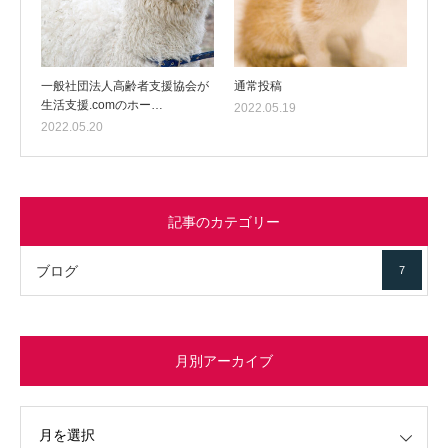
一般社団法人高齢者支援協会が
通常投稿
生活支援.comのホー…
2022.05.19
2022.05.20
記事のカテゴリー
ブログ
7
月別アーカイブ
イブ