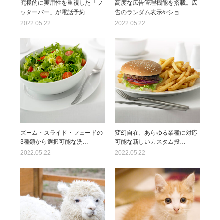
究極的に実用性を重視した「フ
高度な広告管理機能を搭載。広
ッターバー」が電話予約…
告のランダム表示やショ…
2022.05.22
2022.05.22
ズーム・スライド・フェードの
変幻自在、あらゆる業種に対応
3種類から選択可能な洗…
可能な新しいカスタム投…
2022.05.22
2022.05.22