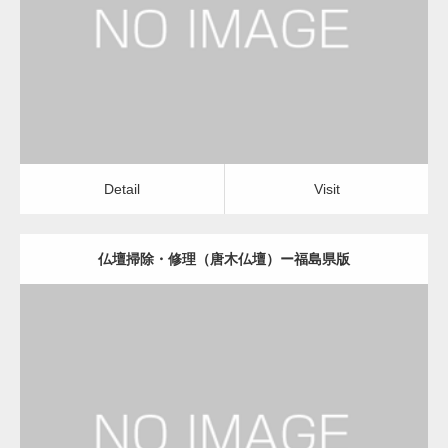
仏壇掃除・修理（唐木仏壇）
Detail
Visit
変幻自在、あらゆる業種に対応可能な新しい
カスタム投稿タイプ実…
Detail
Visit
仏壇掃除・修理（唐木仏壇）ー福島県版
一般社団法人高齢者支援協会が生活支援.com
のホームページを…
更新日：
2022.11.01
通常投稿
仏壇掃除・修理（唐木仏壇）