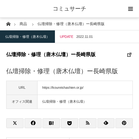
コミュサーチ
Home
商品
仏壇掃除・修理（唐木仏壇）ー長崎県版
ホーム
仏壇掃除・修理（唐木仏壇）
UPDATE
2022.11.01
士業
仏壇掃除・修理（唐木仏壇）ー長崎県版
IT
仏壇掃除・修理（唐木仏壇）ー長崎県版
広告・印刷
URL
https://koureishashien.or.jp/
人材
オフィス関連
仏壇掃除・修理（唐木仏壇）
店舗・建築
物流・運送