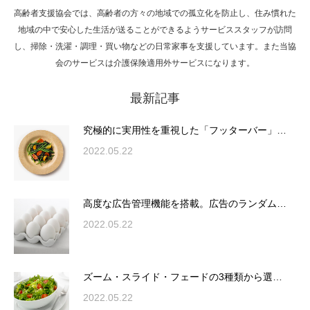
高齢者支援協会では、高齢者の方々の地域での孤立化を防止し、住み慣れた
Hello world!
地域の中で安心した生活が送ることができるようサービススタッフが訪問
し、掃除・洗濯・調理・買い物などの日常家事を支援しています。また当協
会のサービスは介護保険適用外サービスになります。
最新記事
究極的に実用性を重視した「フッターバー」
が電話予約や記事の拡…
究極的に実用性を重視した「フッターバー」…
2022.05.22
高度な広告管理機能を搭載。広告のランダム
表示やショートコード…
高度な広告管理機能を搭載。広告のランダム…
2022.05.22
ズーム・スライド・フェードの3種類から選
ズーム・スライド・フェードの3種類から選…
択可能な洗練されたホ…
2022.05.22