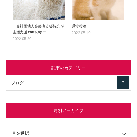
一般社団法人高齢者支援協会が
通常投稿
生活支援.comのホー…
2022.05.19
2022.05.20
記事のカテゴリー
ブログ
7
月別アーカイブ
イブ