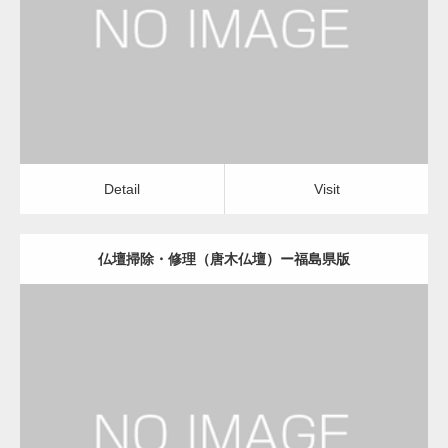
仏壇掃除・修理（唐木仏壇）
Detail
Visit
変幻自在、あらゆる業種に対応可能な新しい
カスタム投稿タイプ実…
Detail
Visit
仏壇掃除・修理（唐木仏壇）ー福島県版
一般社団法人高齢者支援協会が生活支援.com
のホームページを…
更新日：
2022.11.01
通常投稿
仏壇掃除・修理（唐木仏壇）