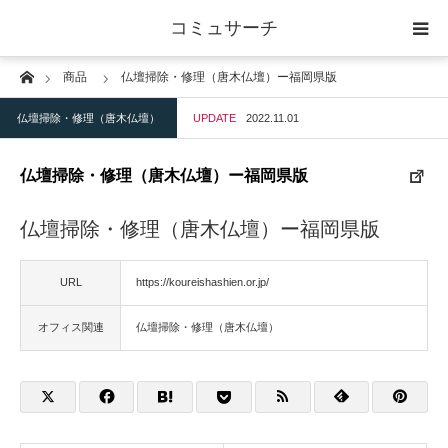
コミュサーチ
Home
商品
仏壇掃除・修理（唐木仏壇）ー福岡県版
ホーム
仏壇掃除・修理（唐木仏壇）
UPDATE
2022.11.01
士業
仏壇掃除・修理（唐木仏壇）ー福岡県版
IT
仏壇掃除・修理（唐木仏壇）ー福岡県版
広告・印刷
URL
https://koureishashien.or.jp/
人材
オフィス関連
仏壇掃除・修理（唐木仏壇）
店舗・建築
物流・運送