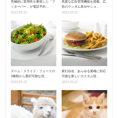
究極的に実用性を重視した「フ
高度な広告管理機能を搭載。広
ッターバー」が電話予約…
告のランダム表示やショ…
2022.05.22
2022.05.22
ズーム・スライド・フェードの
変幻自在、あらゆる業種に対応
3種類から選択可能な洗…
可能な新しいカスタム投…
2022.05.22
2022.05.22