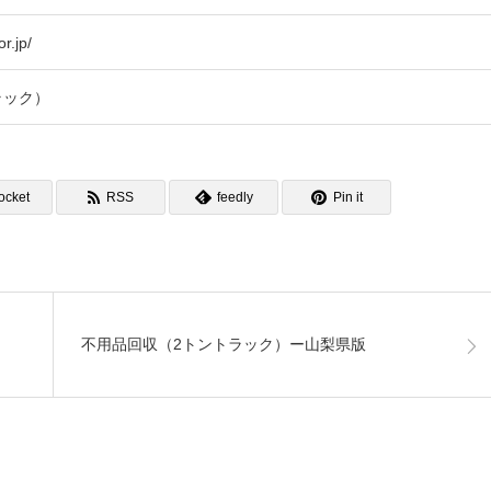
r.jp/
ラック）
ocket
RSS
feedly
Pin it
不用品回収（2トントラック）ー山梨県版