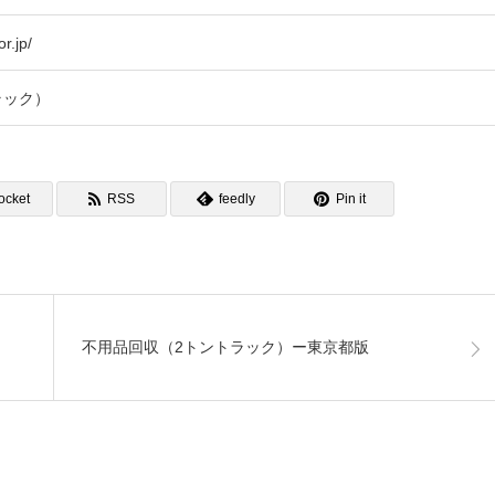
r.jp/
ラック）
ocket
RSS
feedly
Pin it
不用品回収（2トントラック）ー東京都版