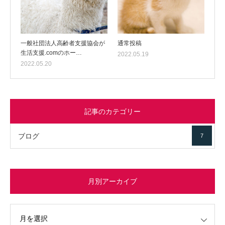
一般社団法人高齢者支援協会が
通常投稿
生活支援.comのホー…
2022.05.19
2022.05.20
記事のカテゴリー
ブログ
7
月別アーカイブ
イブ