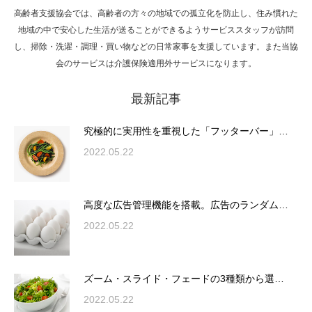
高齢者支援協会では、高齢者の方々の地域での孤立化を防止し、住み慣れた
Hello world!
地域の中で安心した生活が送ることができるようサービススタッフが訪問
し、掃除・洗濯・調理・買い物などの日常家事を支援しています。また当協
会のサービスは介護保険適用外サービスになります。
最新記事
究極的に実用性を重視した「フッターバー」
が電話予約や記事の拡…
究極的に実用性を重視した「フッターバー」…
2022.05.22
高度な広告管理機能を搭載。広告のランダム
表示やショートコード…
高度な広告管理機能を搭載。広告のランダム…
2022.05.22
ズーム・スライド・フェードの3種類から選
ズーム・スライド・フェードの3種類から選…
択可能な洗練されたホ…
2022.05.22