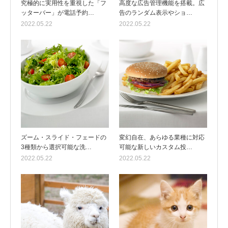
究極的に実用性を重視した「フ
高度な広告管理機能を搭載。広
ッターバー」が電話予約…
告のランダム表示やショ…
2022.05.22
2022.05.22
ズーム・スライド・フェードの
変幻自在、あらゆる業種に対応
3種類から選択可能な洗…
可能な新しいカスタム投…
2022.05.22
2022.05.22