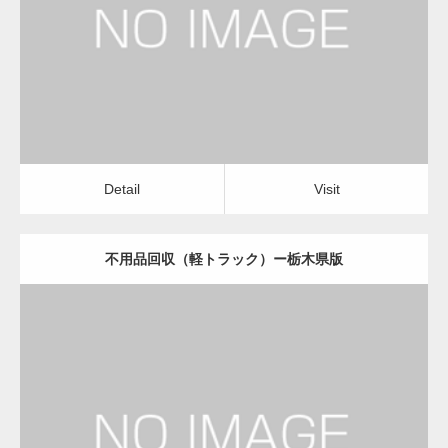
不用品回収（軽トラック）
Detail
Visit
変幻自在、あらゆる業種に対応可能な新しい
カスタム投稿タイプ実…
Detail
Visit
不用品回収（軽トラック）ー栃木県版
一般社団法人高齢者支援協会が生活支援.com
のホームページを…
更新日：
2022.11.02
通常投稿
不用品回収（軽トラック）