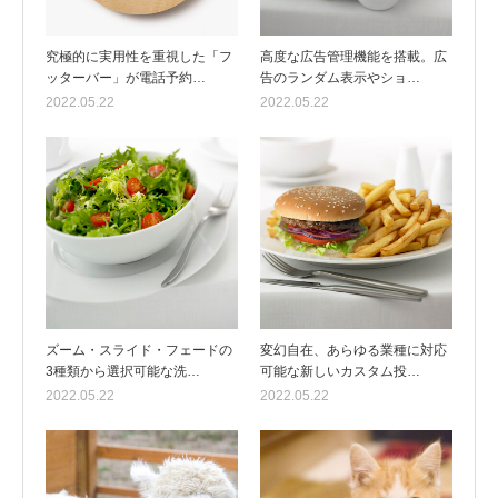
究極的に実用性を重視した「フ
高度な広告管理機能を搭載。広
ッターバー」が電話予約…
告のランダム表示やショ…
2022.05.22
2022.05.22
ズーム・スライド・フェードの
変幻自在、あらゆる業種に対応
3種類から選択可能な洗…
可能な新しいカスタム投…
2022.05.22
2022.05.22