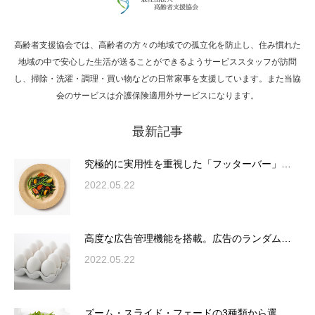
高齢者支援協会では、高齢者の方々の地域での孤立化を防止し、住み慣れた
Hello world!
地域の中で安心した生活が送ることができるようサービススタッフが訪問
し、掃除・洗濯・調理・買い物などの日常家事を支援しています。また当協
会のサービスは介護保険適用外サービスになります。
最新記事
究極的に実用性を重視した「フッターバー」
が電話予約や記事の拡…
究極的に実用性を重視した「フッターバー」…
2022.05.22
高度な広告管理機能を搭載。広告のランダム
表示やショートコード…
高度な広告管理機能を搭載。広告のランダム…
2022.05.22
ズーム・スライド・フェードの3種類から選
ズーム・スライド・フェードの3種類から選…