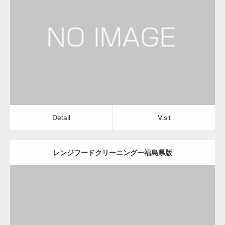
更新日：
2022.12.09
レンジフードクリーニング
レンジフードクリーニング
Detail
Visit
変幻自在、あらゆる業種に対応可能な新しい
カスタム投稿タイプ実…
Detail
Visit
レンジフードクリーニングー福島県版
一般社団法人高齢者支援協会が生活支援.com
のホームページを…
更新日：
2022.12.09
通常投稿