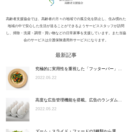
高齢者支援協会では、高齢者の方々の地域での孤立化を防止し、住み慣れた
Hello world!
地域の中で安心した生活が送ることができるようサービススタッフが訪問
し、掃除・洗濯・調理・買い物などの日常家事を支援しています。また当協
会のサービスは介護保険適用外サービスになります。
最新記事
究極的に実用性を重視した「フッターバー」
が電話予約や記事の拡…
究極的に実用性を重視した「フッターバー」…
2022.05.22
高度な広告管理機能を搭載。広告のランダム
表示やショートコード…
高度な広告管理機能を搭載。広告のランダム…
2022.05.22
ズーム・スライド・フェードの3種類から選
ズーム・スライド・フェードの3種類から選…