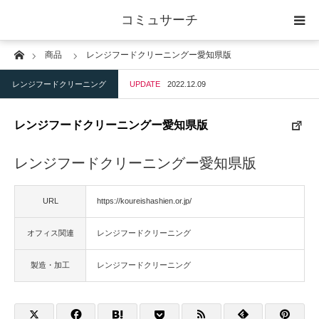
コミュサーチ
Home
商品
レンジフードクリーニングー愛知県版
ホーム
レンジフードクリーニング
UPDATE
2022.12.09
士業
レンジフードクリーニングー愛知県版
IT
レンジフードクリーニングー愛知県版
広告・印刷
URL
https://koureishashien.or.jp/
人材
オフィス関連
レンジフードクリーニング
店舗・建築
製造・加工
レンジフードクリーニング
物流・運送