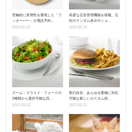
究極的に実用性を重視した「フ
高度な広告管理機能を搭載。広
ッターバー」が電話予約…
告のランダム表示やショ…
2022.05.22
2022.05.22
ズーム・スライド・フェードの
変幻自在、あらゆる業種に対応
3種類から選択可能な洗…
可能な新しいカスタム投…
2022.05.22
2022.05.22