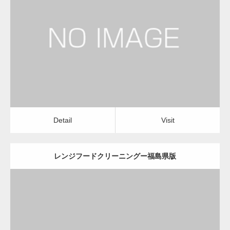
更新日：
2022.12.09
レンジフードクリーニング
レンジフードクリーニング
Detail
Visit
変幻自在、あらゆる業種に対応可能な新しい
カスタム投稿タイプ実…
Detail
Visit
レンジフードクリーニングー福島県版
一般社団法人高齢者支援協会が生活支援.com
のホームページを…
更新日：
2022.12.09
通常投稿