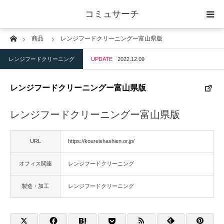
コミュサーチ
Home
商品
レンジフードクリーニングー富山県版
ホーム
レンジフードクリーニング
UPDATE
2022.12.09
士業
レンジフードクリーニングー富山県版
IT
レンジフードクリーニングー富山県版
広告・印刷
URL
https://koureishashien.or.jp/
人材
オフィス関連
レンジフードクリーニング
店舗・建築
製造・加工
レンジフードクリーニング
物流・運送