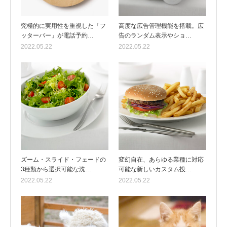
究極的に実用性を重視した「フ
高度な広告管理機能を搭載。広
ッターバー」が電話予約…
告のランダム表示やショ…
2022.05.22
2022.05.22
ズーム・スライド・フェードの
変幻自在、あらゆる業種に対応
3種類から選択可能な洗…
可能な新しいカスタム投…
2022.05.22
2022.05.22