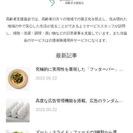
高齢者支援協会では、高齢者の方々の地域での孤立化を防止し、住み慣れた
Hello world!
地域の中で安心した生活が送ることができるようサービススタッフが訪問
し、掃除・洗濯・調理・買い物などの日常家事を支援しています。また当協
会のサービスは介護保険適用外サービスになります。
最新記事
究極的に実用性を重視した「フッターバー」
が電話予約や記事の拡…
究極的に実用性を重視した「フッターバー」…
2022.05.22
高度な広告管理機能を搭載。広告のランダム
表示やショートコード…
高度な広告管理機能を搭載。広告のランダム…
2022.05.22
ズーム・スライド・フェードの3種類から選
ズーム・スライド・フェードの3種類から選…