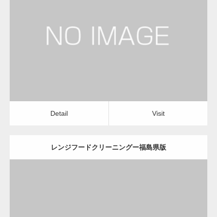
更新日：
2022.12.09
レンジフードクリーニング
レンジフードクリーニング
Detail
Visit
変幻自在、あらゆる業種に対応可能な新しい
カスタム投稿タイプ実…
Detail
Visit
レンジフードクリーニングー福島県版
一般社団法人高齢者支援協会が生活支援.com
のホームページを…
更新日：
2022.12.09
通常投稿