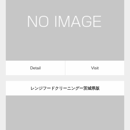
更新日：
2022.12.09
レンジフードクリーニング
レンジフードクリーニング
Detail
Visit
変幻自在、あらゆる業種に対応可能な新しい
カスタム投稿タイプ実…
Detail
Visit
レンジフードクリーニングー茨城県版
一般社団法人高齢者支援協会が生活支援.com
のホームページを…
更新日：
2022.12.09
通常投稿