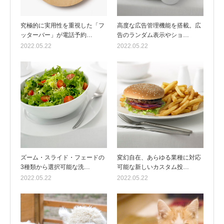
究極的に実用性を重視した「フ
高度な広告管理機能を搭載。広
ッターバー」が電話予約…
告のランダム表示やショ…
2022.05.22
2022.05.22
ズーム・スライド・フェードの
変幻自在、あらゆる業種に対応
3種類から選択可能な洗…
可能な新しいカスタム投…
2022.05.22
2022.05.22