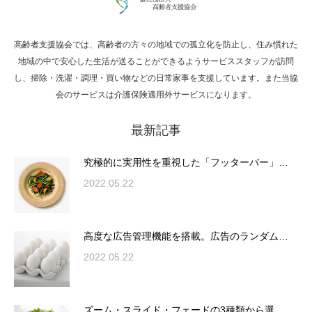
高齢者支援協会では、高齢者の方々の地域での孤立化を防止し、住み慣れた
Hello world!
地域の中で安心した生活が送ることができるようサービススタッフが訪問
し、掃除・洗濯・調理・買い物などの日常家事を支援しています。また当協
会のサービスは介護保険適用外サービスになります。
最新記事
究極的に実用性を重視した「フッターバー」
が電話予約や記事の拡…
究極的に実用性を重視した「フッターバー」…
2022.05.22
高度な広告管理機能を搭載。広告のランダム
表示やショートコード…
高度な広告管理機能を搭載。広告のランダム…
2022.05.22
ズーム・スライド・フェードの3種類から選
ズーム・スライド・フェードの3種類から選…